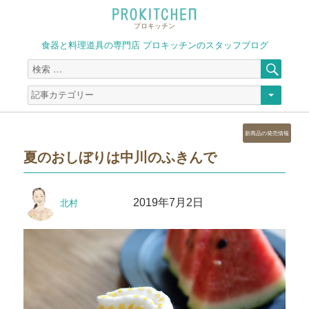
プロキッチン
食器と料理道具の専門店 プロキッチンのスタッフブログ
検
検
索
索
対
象:
カ
新商品の発売情報
テ
夏のおしぼりは中川のふきんで
ゴ
リ
ー
投
投
2019年7月2日
北村
稿
稿
者
日: