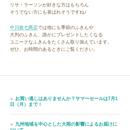
リサ・ラーソンが好きな方はもちろん
そうでない方にも喜ばれそうですね♪
中川政七商店
では他にも季節のふきんや
大判のふきん、誰かにプレゼントしたくなる
ユニークなふきんをたくさん取り揃えています。
ぜひ、お時間のあるときにご覧ください。
投
過
≪
お買い逃しはありませんか？サマーセールは7月1
稿
去
日（月）まで！
の
ナ
投
ビ
稿:
次
≫
九州地域を中心とした大雨の影響によるお届けに
ゲ
の
ついて