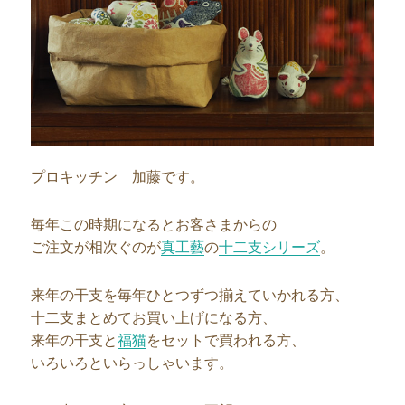
プロキッチン 加藤です。
毎年この時期になるとお客さまからの
ご注文が相次ぐのが
真工藝
の
十二支シリーズ
。
来年の干支を毎年ひとつずつ揃えていかれる方、
十二支まとめてお買い上げになる方、
来年の干支と
福猫
をセットで買われる方、
いろいろといらっしゃいます。