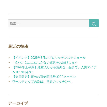
投
ー
稿:
シ
ョ
検
検
索
索
ン
対
象:
最近の投稿
【イベント】2026年8月のプロキッチンスケジュール
「&PK」はここにしかない道具をお届けします
【2026年上半期】殿堂入りから意外な一品まで、人気アイテ
ムTOP10発表！
【会員限定】夏のお買物応援3%OFFクーポン
ワールドカップの次は、世界のキッチンへ
アーカイブ