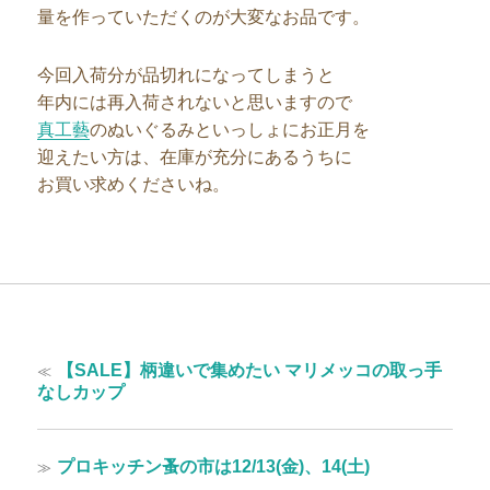
量を作っていただくのが大変なお品です。
今回入荷分が品切れになってしまうと
年内には再入荷されないと思いますので
真工藝
のぬいぐるみといっしょにお正月を
迎えたい方は、在庫が充分にあるうちに
お買い求めくださいね。
投
過
≪
【SALE】柄違いで集めたい マリメッコの取っ手
稿
去
なしカップ
の
ナ
投
ビ
稿:
次
≫
プロキッチン蚤の市は12/13(金)、14(土)
ゲ
の