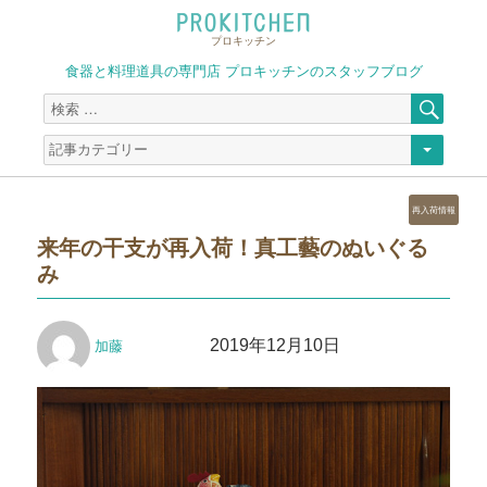
プロキッチン
食器と料理道具の専門店 プロキッチンのスタッフブログ
検
検
索
索
対
象:
カ
再入荷情報
テ
来年の干支が再入荷！真工藝のぬいぐる
ゴ
み
リ
ー
投
投
2019年12月10日
加藤
稿
稿
者
日: