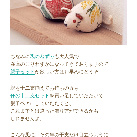
ちなみに
親のねずみ
も大人気で
在庫のこりわずかになってきておりますので
親子セット
が欲しい方はお早めにどうぞ！
親を十二支揃えてお持ちの方も
仔の十二支セット
を買い足していただいて
親子ペアにしていただくと、
これまでとは違った飾り方ができるかも
しれませんよ。
こんな風に、その年の干支だけ目立つように