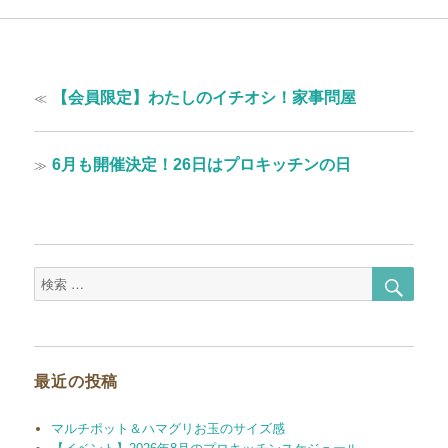
投
過
≪
【会員限定】わたしのイチオシ！家事問屋
稿
去
の
ナ
投
次
≫
6月も開催決定！26日はプロキッチンの日
ビ
稿:
の
ゲ
投
稿:
ー
シ
検
検
ョ
索
索
対
ン
象:
最近の投稿
マルチポット＆ハマグリお玉のサイズ感