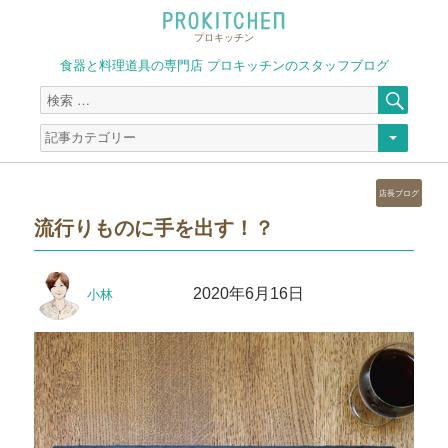
プロキッチン
食器と料理道具の専門店 プロキッチンのスタッフブログ
検
検
索
索
対
象:
カ
店長ブログ
テ
流行りものに手を出す！？
ゴ
リ
ー
投
投
2020年6月16日
小林
稿
稿
者
日: