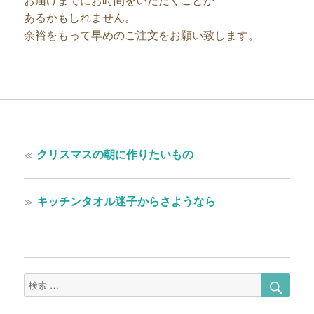
お届けまでにお時間をいただくことが
あるかもしれません。
余裕をもって早めのご注文をお願い致します。
投
過
≪
クリスマスの朝に作りたいもの
稿
去
の
ナ
投
次
≫
キッチンタオル迷子からさようなら
ビ
稿:
の
ゲ
投
稿:
ー
シ
検
検
ョ
索
索
対