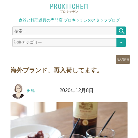
プロキッチン
食器と料理道具の専門店 プロキッチンのスタッフブログ
検
検
索
索
対
象:
カ
再入荷情報
テ
海外ブランド、再入荷してます。
ゴ
リ
ー
投
投
2020年12月8日
田島
稿
稿
者
日: