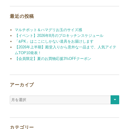
ン
象:
最近の投稿
マルチポット＆ハマグリお玉のサイズ感
【イベント】2026年8月のプロキッチンスケジュール
「&PK」はここにしかない道具をお届けします
【2026年上半期】殿堂入りから意外な一品まで、人気アイテ
ムTOP10発表！
【会員限定】夏のお買物応援3%OFFクーポン
アーカイブ
ア
ー
カ
イ
ブ
カテゴリー