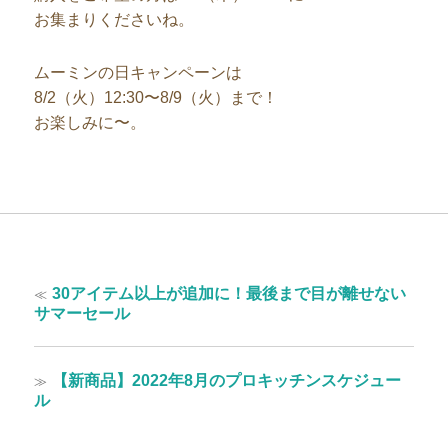
お集まりくださいね。
ムーミンの日キャンペーンは
8/2（火）12:30〜8/9（火）まで！
お楽しみに〜。
投
過
≪
30アイテム以上が追加に！最後まで目が離せない
稿
去
サマーセール
の
ナ
投
ビ
稿:
次
≫
【新商品】2022年8月のプロキッチンスケジュー
ゲ
の
ル
投
ー
稿: