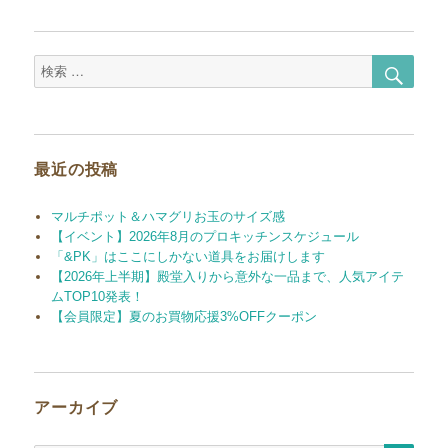
シ
ョ
検
検
ン
索
索
対
象:
最近の投稿
マルチポット＆ハマグリお玉のサイズ感
【イベント】2026年8月のプロキッチンスケジュール
「&PK」はここにしかない道具をお届けします
【2026年上半期】殿堂入りから意外な一品まで、人気アイテ
ムTOP10発表！
【会員限定】夏のお買物応援3%OFFクーポン
アーカイブ