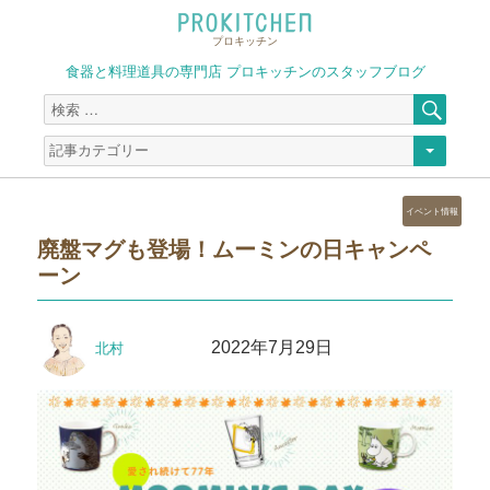
プロキッチン
食器と料理道具の専門店 プロキッチンのスタッフブログ
検
検
索
索
対
象:
カ
イベント情報
テ
廃盤マグも登場！ムーミンの日キャンペ
ゴ
ーン
リ
ー
投
投
2022年7月29日
北村
稿
稿
者
日: