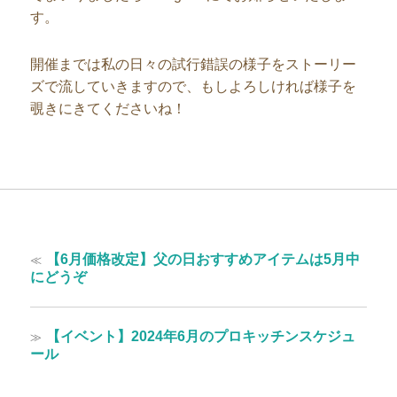
す。
開催までは私の日々の試行錯誤の様子をストーリー
ズで流していきますので、もしよろしければ様子を
覗きにきてくださいね！
投
過
≪
【6月価格改定】父の日おすすめアイテムは5月中
稿
去
にどうぞ
の
ナ
投
ビ
稿:
次
≫
【イベント】2024年6月のプロキッチンスケジュ
ゲ
の
ール
投
ー
稿: