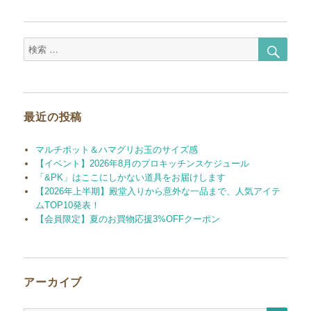
シ
ョ
検
検
ン
索
索
対
象:
最近の投稿
マルチポット＆ハマグリお玉のサイズ感
【イベント】2026年8月のプロキッチンスケジュール
「&PK」はここにしかない道具をお届けします
【2026年上半期】殿堂入りから意外な一品まで、人気アイテ
ムTOP10発表！
【会員限定】夏のお買物応援3%OFFクーポン
アーカイブ