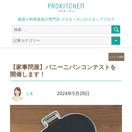
プロキッチン
食器と料理道具の専門店 プロキッチンのスタッフブログ
検
検
索
索
対
象:
カ
イベント情報
テ
【家事問屋】パニーニパンコンテストを
ゴ
開催します！
リ
ー
投
投
2024年5月29日
三木
稿
稿
者
日: