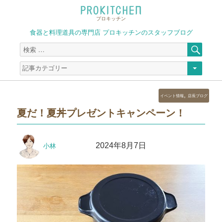
プロキッチン
食器と料理道具の専門店 プロキッチンのスタッフブログ
検
検
索
索
対
象:
カ
,
イベント情報
店長ブログ
テ
夏だ！夏丼プレゼントキャンペーン！
ゴ
リ
ー
投
投
2024年8月7日
小林
稿
稿
者
日: