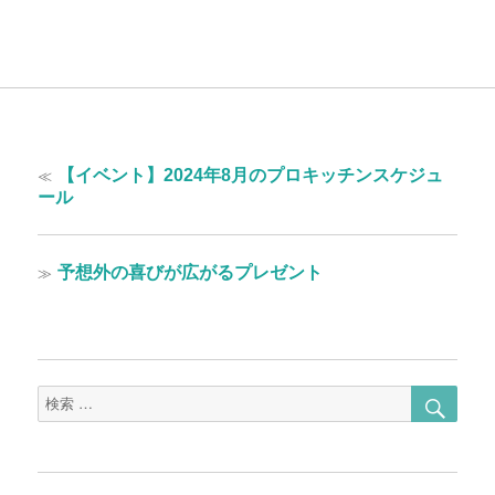
投
過
≪
【イベント】2024年8月のプロキッチンスケジュ
稿
去
ール
の
ナ
投
ビ
稿:
次
≫
予想外の喜びが広がるプレゼント
ゲ
の
投
ー
稿:
シ
ョ
検
検
索
索
ン
対
象: