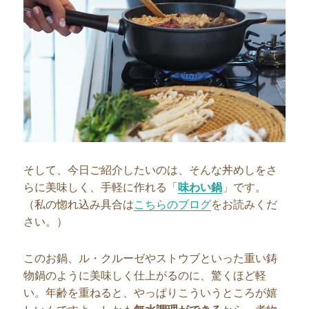
そして、今日ご紹介したいのは、そんな丼めしをさ
らに美味しく、手軽に作れる「
味わい鍋
」です。
（私の惚れ込み具合は
こちらのブログ
をお読みくだ
さい。）
このお鍋、ル・クルーゼやストウブといった重い鋳
物鍋のように美味しく仕上がるのに、驚くほど軽
い。年齢を重ねると、やっぱりこういうところが嬉