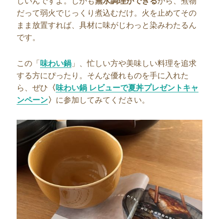
しいんですよ。しかも
無水調理ができる
から、煮物
だって弱火でじっくり煮込むだけ。火を止めてその
まま放置すれば、具材に味がじわっと染みわたるん
です。
この「
味わい鍋
」、忙しい方や美味しい料理を追求
する方にぴったり。そんな優れものを手に入れた
ら、ぜひ
〈
味わい鍋 レビューで夏丼プレゼントキャ
ンペーン
〉
に参加してみてください。