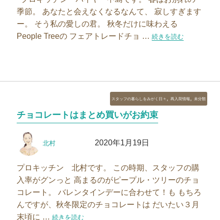
季節。 あなたと会えなくなるなんて、 寂しすぎます
ー。 そう私の愛しの君。 秋冬だけに味わえる
People Treeの フェアトレードチョ …
“もうすぐお別れ、季節
続きを読む
カ
,
,
スタッフの暮らしをみがく日々
再入荷情報
未分類
テ
チョコレートはまとめ買いがお約束
ゴ
リ
投
投
ー
2020年1月19日
北村
稿
稿
者
日:
プロキッチン 北村です。 この時期、スタッフの購
入率がグンっと 高まるのがピープル・ツリーのチョ
コレート。 バレンタインデーに合わせて！も もちろ
んですが、秋冬限定のチョコレートは だいたい３月
末頃に …
“チョコレートはまとめ買いがお約束”の
続きを読む