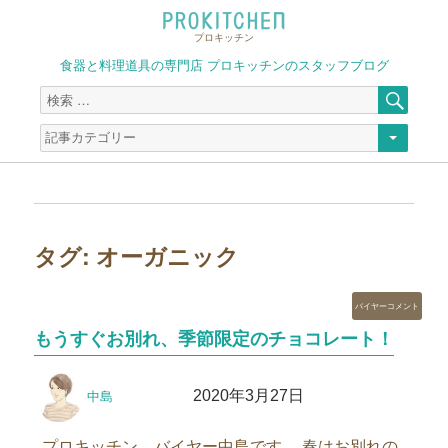
プロキッチン
食器と料理道具の専門店 プロキッチンのスタッフブログ
検
検
索
索
対
象:
タグ:
オーガニック
カ
バイヤーコメント
テ
もうすぐお別れ、季節限定のチョコレート！
ゴ
リ
投
投
ー
2020年3月27日
中島
稿
稿
者
日:
プロキッチン バイヤー中島です。 春はお別れの