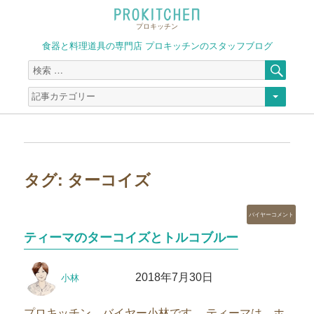
プロキッチン
食器と料理道具の専門店 プロキッチンのスタッフブログ
検
検
索
索
対
象:
タグ:
ターコイズ
カ
バイヤーコメント
テ
ティーマのターコイズとトルコブルー
ゴ
リ
投
投
ー
2018年7月30日
小林
稿
稿
者
日:
プロキッチン バイヤー小林です。 ティーマは、ホ