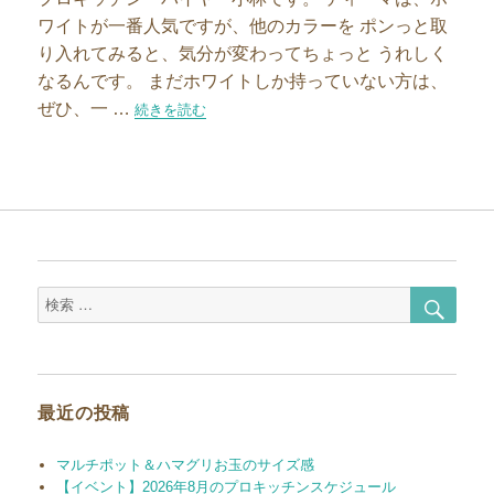
ワイトが一番人気ですが、他のカラーを ポンっと取
り入れてみると、気分が変わってちょっと うれしく
なるんです。 まだホワイトしか持っていない方は、
ぜひ、一 …
“ティーマのターコイズとトルコブルー”の
続きを読む
検
検
索
索
対
象:
最近の投稿
マルチポット＆ハマグリお玉のサイズ感
【イベント】2026年8月のプロキッチンスケジュール