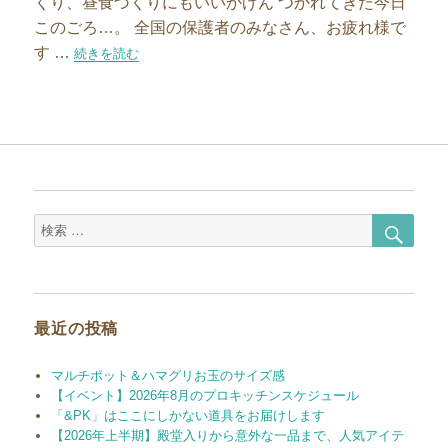
くり、昼食づくりにもいいかげん つかれてきた今日
このごろ…。 全国の保護者のみなさん、お疲れ様で
す …
“夏休みのおやつづくり”の
続きを読む
検
検
索
索
対
象:
最近の投稿
マルチポット＆ハマグリお玉のサイズ感
【イベント】2026年8月のプロキッチンスケジュール
「&PK」はここにしかない道具をお届けします
【2026年上半期】殿堂入りから意外な一品まで、人気アイテ