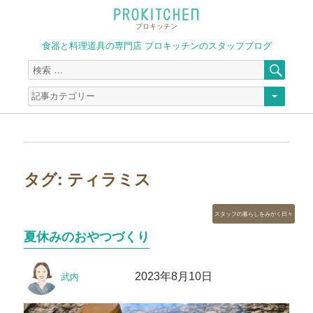
プロキッチン
食器と料理道具の専門店 プロキッチンのスタッフブログ
検
検
索
索
対
象:
タグ:
ティラミス
カ
スタッフの暮らしをみがく日々
テ
夏休みのおやつづくり
ゴ
リ
投
投
ー
2023年8月10日
武内
稿
稿
者
日: