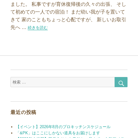
ました。 私事ですが育休復帰後の久々の出張、 そし
て初めての一人での宿泊！ まだ幼い我が子を置いて
きて 家のこともちょっと心配ですが、 新しいお取引
先へ …
“【スタッフブログ】出張先のおいしいお店のご紹介～大阪天
続きを読む
検
検
索
索
対
象:
最近の投稿
【イベント】2026年8月のプロキッチンスケジュール
「&PK」はここにしかない道具をお届けします