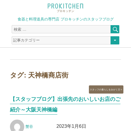
プロキッチン
食器と料理道具の専門店 プロキッチンのスタッフブログ
検
検
索
索
対
象:
タグ:
天神橋商店街
カ
スタッフの暮らしをみがく日々
テ
【スタッフブログ】出張先のおいしいお店のご
ゴ
リ
紹介～大阪天神橋編
ー
投
投
2023年1月6日
蟹谷
稿
稿