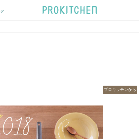
ログ
カ
プロキッチンから
テ
ゴ
リ
ー