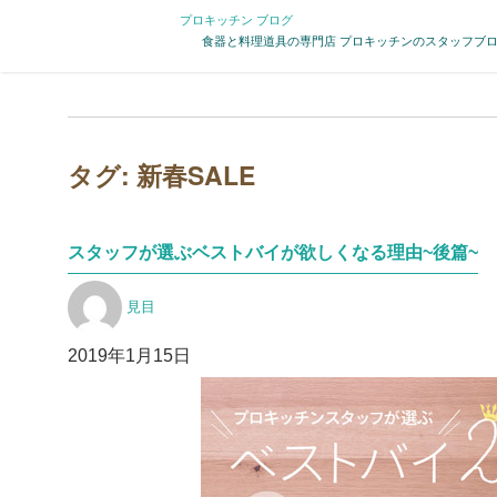
プロキッチン ブログ
食器と料理道具の専門店 プロキッチンのスタッフブ
タグ:
新春SALE
スタッフが選ぶベストバイが欲しくなる理由~後篇~
投
見目
稿
者
投
2019年1月15日
稿
日: