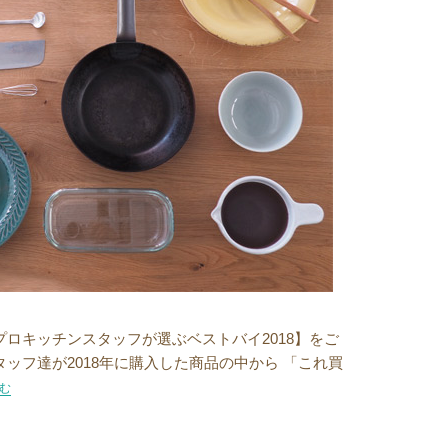
プロキッチンスタッフが選ぶベストバイ2018】をご
ッフ達が2018年に購入した商品の中から 「これ買
フが選ぶベストバイが欲しくなる理由~後篇~”の
む