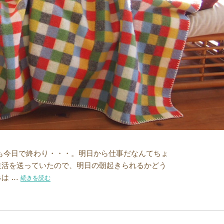
も今日で終わり・・・。明日から仕事だなんてちょ
生活を送っていたので、明日の朝起きられるかどう
は …
“1月4日から新春SALE！”の
続きを読む