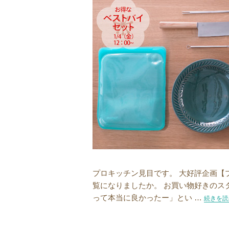
プロキッチン見目です。 大好評企画【
覧になりましたか。 お買い物好きのスタ
って本当に良かったー」とい …
“スタッ
続きを読