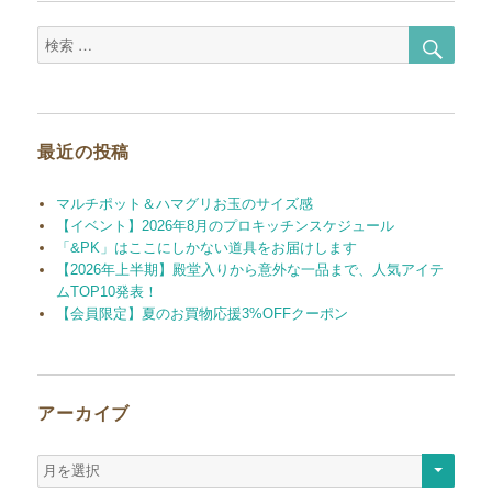
検
検
索
索
対
象:
最近の投稿
マルチポット＆ハマグリお玉のサイズ感
【イベント】2026年8月のプロキッチンスケジュール
「&PK」はここにしかない道具をお届けします
【2026年上半期】殿堂入りから意外な一品まで、人気アイテ
ムTOP10発表！
【会員限定】夏のお買物応援3%OFFクーポン
アーカイブ
ア
ー