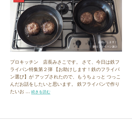
プロキッチン 店長みさこです。 さて、今日は鉄フ
ライパン特集第２弾 【お助けします！鉄のフライパ
ン選び】が アップされたので、もうちょっと つっこ
んだお話をしたいと思います。 鉄フライパンで作り
たいお …
“フライパン先生第２弾！鉄のフライパン選び”の
続きを読む