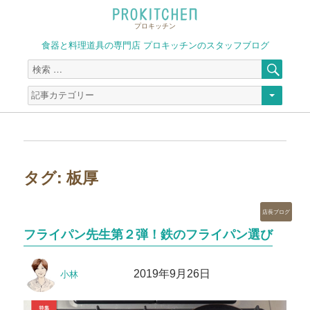
プロキッチン
食器と料理道具の専門店 プロキッチンのスタッフブログ
検
検
索
索
対
象:
タグ:
板厚
カ
店長ブログ
テ
フライパン先生第２弾！鉄のフライパン選び
ゴ
リ
投
投
ー
2019年9月26日
小林
稿
稿
者
日: