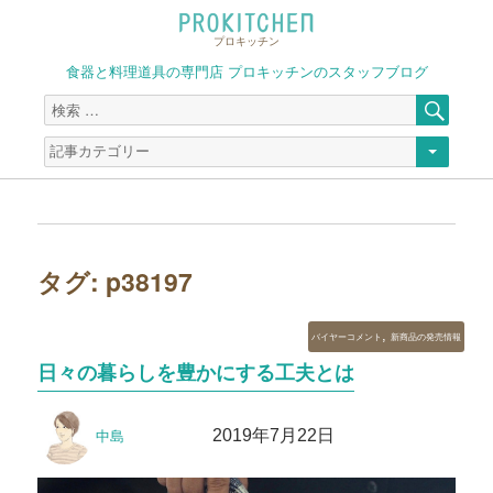
プロキッチン
食器と料理道具の専門店 プロキッチンのスタッフブログ
検
検
索
索
対
象:
タグ:
p38197
カ
,
バイヤーコメント
新商品の発売情報
テ
日々の暮らしを豊かにする工夫とは
ゴ
リ
投
投
ー
2019年7月22日
中島
稿
稿
者
日: