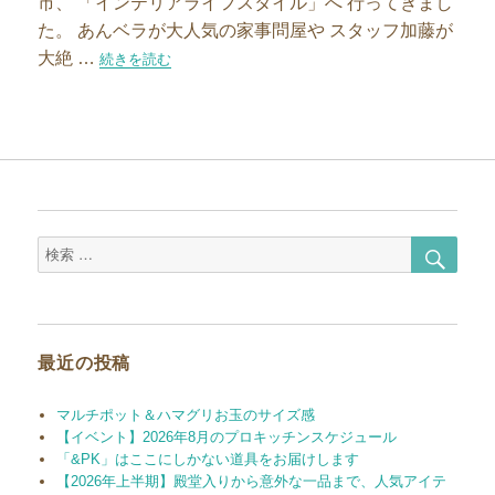
市、 「インテリアライフスタイル」へ 行ってきまし
た。 あんベラが大人気の家事問屋や スタッフ加藤が
大絶 …
“日々の暮らしを豊かにする工夫とは”の
続きを読む
検
検
索
索
対
象:
最近の投稿
マルチポット＆ハマグリお玉のサイズ感
【イベント】2026年8月のプロキッチンスケジュール
「&PK」はここにしかない道具をお届けします
【2026年上半期】殿堂入りから意外な一品まで、人気アイテ