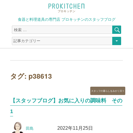
プロキッチン
食器と料理道具の専門店 プロキッチンのスタッフブログ
検
検
索
索
対
象:
タグ:
p38613
カ
スタッフの暮らしをみがく日々
テ
【スタッフブログ】お気に入りの調味料 その
ゴ
リ
1
ー
投
投
2022年11月25日
田島
稿
稿