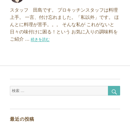
者
日:
スタッフ 田島です。 プロキッチンスタッフは料理
上手。 一言、付け忘れました。「私以外」です。 ほ
んとに料理が苦手。。。 そんな私が これがないと
日々の味付けに困る！という お気に入りの調味料を
ご紹介 …
“【スタッフブログ】お気に入りの調味料 その1″の
続きを読む
検
検
索
索
対
象:
最近の投稿