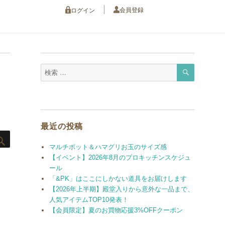
会員登録
ログイン
検
検
索
索
対
象:
最近の投稿
検
索
マルチポット＆ハマグリお玉のサイズ感
【イベント】2026年8月のプロキッチンスケジュ
ール
「&PK」はここにしかない道具をお届けします
【2026年上半期】殿堂入りから意外な一品まで、
人気アイテムTOP10発表！
【会員限定】夏のお買物応援3%OFFクーポン