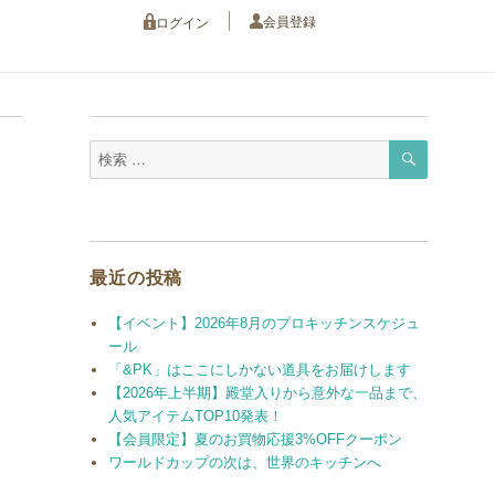
会員登録
ログイン
検
検
索
索
対
象:
最近の投稿
【イベント】2026年8月のプロキッチンスケジュ
ール
「&PK」はここにしかない道具をお届けします
【2026年上半期】殿堂入りから意外な一品まで、
人気アイテムTOP10発表！
【会員限定】夏のお買物応援3%OFFクーポン
ワールドカップの次は、世界のキッチンへ