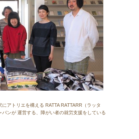
アトリエを構える RATTA RATTARR（ラッタ
ャパンが 運営する、障がい者の就労支援をしている
エ、ラッタラッタルに行ってきました”の