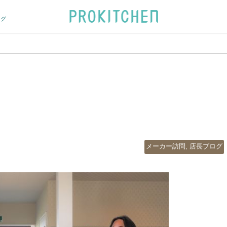
ログ
カ
メーカー訪問
,
店長ブログ
テ
ゴ
リ
ー