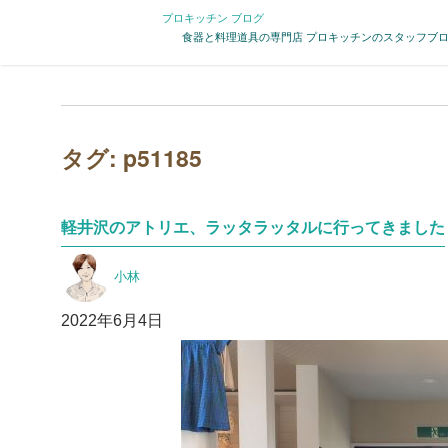
プロキッチン ブログ
食器と料理道具の専門店 プロキッチンのスタッフブ
タグ:
p51185
軽井沢のアトリエ、ラッタラッタルに行ってきました
投
小林
稿
者
投
2022年6月4日
稿
日: