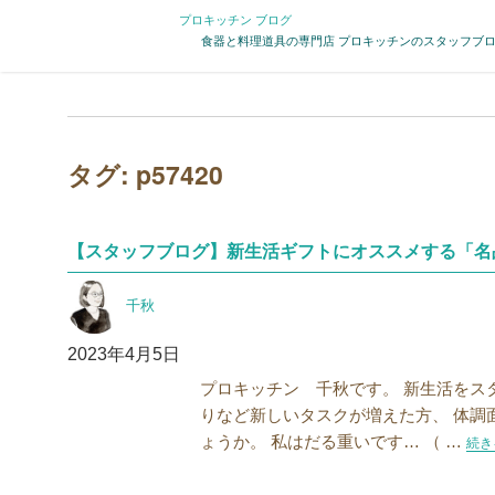
プロキッチン ブログ
食器と料理道具の専門店 プロキッチンのスタッフブ
タグ:
p57420
【スタッフブログ】新生活ギフトにオススメする「名
投
千秋
稿
者
投
2023年4月5日
稿
プロキッチン 千秋です。 新生活をス
日:
りなど新しいタスクが増えた方、 体調
ょうか。 私はだる重いです… （ …
“【
続き