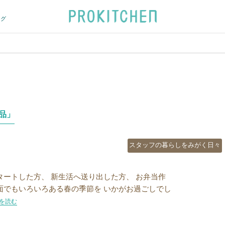
ログ
品」
カ
スタッフの暮らしをみがく日々
テ
ゴ
リ
タートした方、 新生活へ送り出した方、 お弁当作
ー
面でもいろいろある春の季節を いかがお過ごしでし
スタッフブログ】新生活ギフトにオススメする「名品」”の
を読む