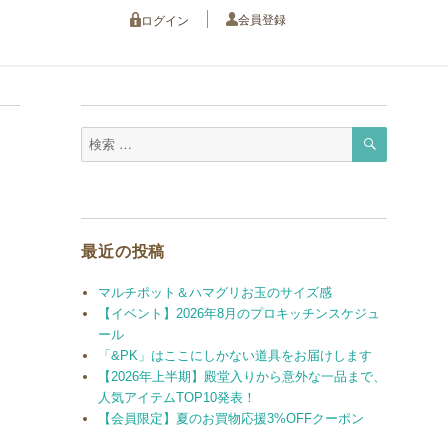
会員登録
ログイン
検
検
索
索
対
象:
最近の投稿
マルチポット＆ハマグリお玉のサイズ感
【イベント】2026年8月のプロキッチンスケジュ
ール
「&PK」はここにしかない道具をお届けします
【2026年上半期】殿堂入りから意外な一品まで、
人気アイテムTOP10発表！
【会員限定】夏のお買物応援3%OFFクーポン