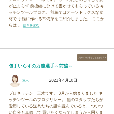
が止まらず 前後編に分けて書かせてもらっている キ
ッチンツールブログ。 前編ではオーソドックスな食
材で 手軽に作れる常備菜をご紹介しました。 ここか
らは …
“包丁いらずの万能選手～後編～”の
続きを読む
カ
スタッフの暮らしをみがく日々
テ
包丁いらずの万能選手～前編～
ゴ
リ
投
投
ー
2021年4月10日
三木
稿
稿
者
日:
プロキッチン 三木です。 3月から始まりました キ
ッチンツールのブログリレー。 他のスタッフたちが
愛用している道具たちの話を読んでいると、 ついつ
い自分も真似して 買いたくなってしまうから困りま