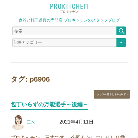
プロキッチン
食器と料理道具の専門店 プロキッチンのスタッフブログ
検
検
索
索
対
象:
タグ:
p6906
カ
スタッフの暮らしをみがく日々
テ
包丁いらずの万能選手～後編～
ゴ
リ
投
投
ー
2021年4月11日
三木
稿
稿
者
日:
プロキッチン 三木です。 今回わたしのしりしり愛