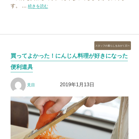
す。 …
“包丁いらずの万能選手～前編～”の
続きを読む
カ
スタッフの暮らしをみがく日々
テ
買ってよかった！にんじん料理が好きになった
ゴ
リ
便利道具
ー
投
投
2019年1月13日
見目
稿
稿
者
日: