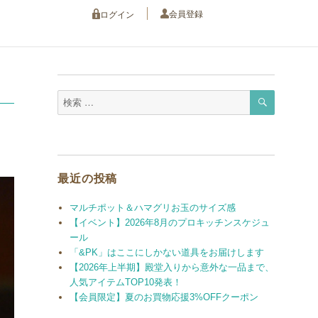
会員登録
ログイン
検
検
索
索
対
象:
最近の投稿
マルチポット＆ハマグリお玉のサイズ感
【イベント】2026年8月のプロキッチンスケジュ
ール
「&PK」はここにしかない道具をお届けします
【2026年上半期】殿堂入りから意外な一品まで、
人気アイテムTOP10発表！
【会員限定】夏のお買物応援3%OFFクーポン