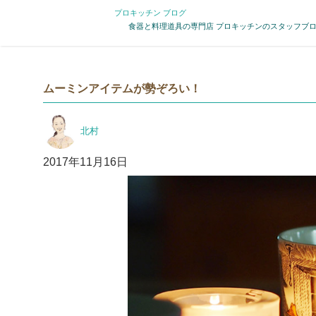
プロキッチン ブログ
食器と料理道具の専門店 プロキッチンのスタッフブ
ムーミンアイテムが勢ぞろい！
投
北村
稿
者
投
2017年11月16日
稿
日: