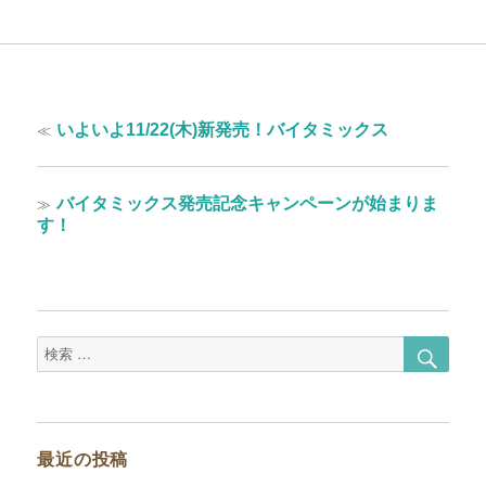
投
過
≪
いよいよ11/22(木)新発売！バイタミックス
稿
去
の
ナ
投
次
≫
バイタミックス発売記念キャンペーンが始まりま
ビ
稿:
の
す！
ゲ
投
稿:
ー
シ
ョ
検
検
索
索
ン
対
象:
最近の投稿