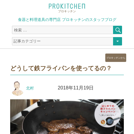
プロキッチン
食器と料理道具の専門店 プロキッチンのスタッフブログ
検
検
索
索
対
象:
カ
プロキッチンから
テ
どうして鉄フライパンを使ってるの？
ゴ
リ
ー
投
投
2018年11月19日
北村
稿
稿
者
日: