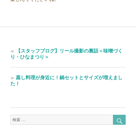
投
過
≪
【スタッフブログ】リール撮影の裏話＜味噌づく
稿
去
り・ひなまつり＞
の
ナ
投
ビ
稿:
次
≫
蒸し料理が身近に！鍋セットとサイズが増えまし
ゲ
の
た！
投
ー
稿:
シ
ョ
検
検
ン
索
索
対
象: