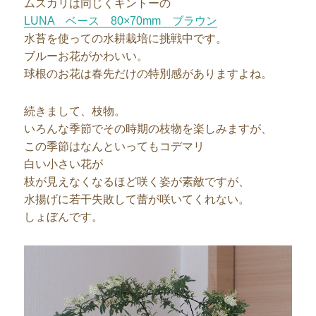
ムスカリは同じくキントーの
LUNA ベース 80×70mm ブラウン
水苔を使っての水耕栽培に挑戦中です。
ブルーお花がかわいい。
球根のお花は春先だけの特別感がありますよね。
続きまして、枝物。
いろんな季節でその時期の枝物を楽しみますが、
この季節はなんといってもコデマリ
白い小さい花が
枝が見えなくなるほど咲く姿が素敵ですが、
水揚げに若干失敗して蕾が咲いてくれない。
しょぼんです。