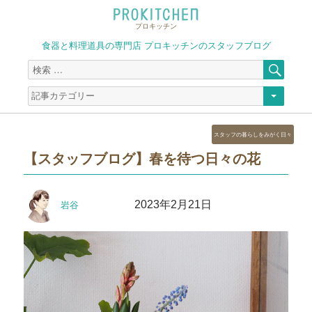
プロキッチン
食器と料理道具の専門店 プロキッチンのスタッフブログ
検
検
索
索
対
象:
カ
スタッフの暮らしをみがく日々
テ
【スタッフブログ】春を待つ日々の花
ゴ
リ
ー
投
投
2023年2月21日
岩谷
稿
稿
者
日: