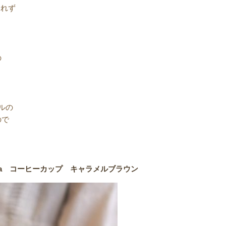
されず
の
ルの
ので
ara コーヒーカップ キャラメルブラウン