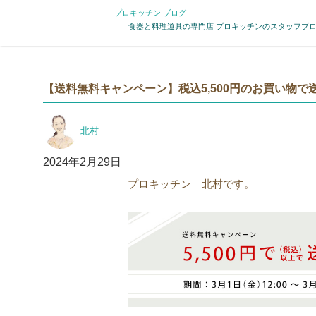
プロキッチン ブログ
食器と料理道具の専門店 プロキッチンのスタッフブ
【送料無料キャンペーン】税込5,500円のお買い物で
投
北村
稿
者
投
2024年2月29日
稿
プロキッチン 北村です。
日: