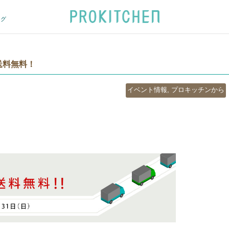
ログ
送料無料！
カ
イベント情報
,
プロキッチンから
テ
ゴ
リ
ー