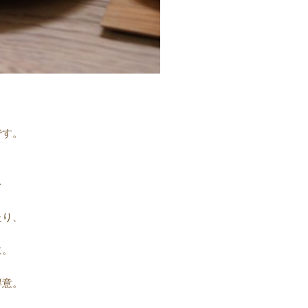
です。
を
たり、
に。
得意。