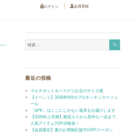
会員登録
ログイン
検
検
索
索
対
象:
最近の投稿
マルチポット＆ハマグリお玉のサイズ感
【イベント】2026年8月のプロキッチンスケジュ
ール
「&PK」はここにしかない道具をお届けします
【2026年上半期】殿堂入りから意外な一品まで、
人気アイテムTOP10発表！
【会員限定】夏のお買物応援3%OFFクーポン