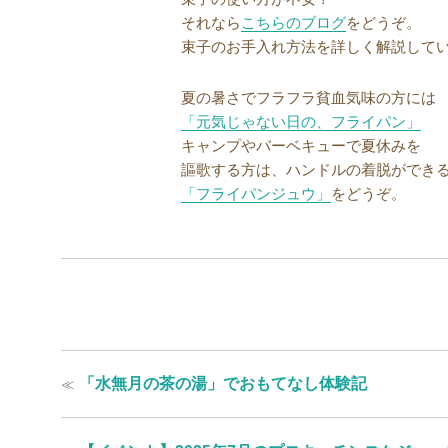
それなら
こちらのブログ
をどうぞ。
束子のお手入れ方法を詳しく解説して
夏の暑さでフラフラ貧血気味の方には
「元気じゃない日の、フライパン」
キャンプやバーベキューで夏休みを
謳歌する方は、ハンドルの着脱ができ
「フライパンジュウ」
をどうぞ。
投
過
≪
「水無月の茶の湯」でおもてなし体験記
稿
去
の
ナ
投