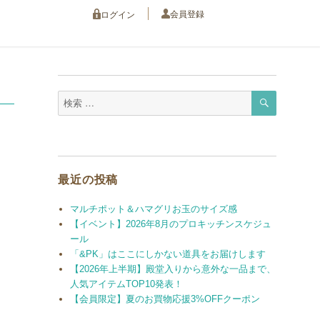
会員登録
ログイン
検
検
索
索
対
象:
最近の投稿
マルチポット＆ハマグリお玉のサイズ感
【イベント】2026年8月のプロキッチンスケジュ
ール
「&PK」はここにしかない道具をお届けします
【2026年上半期】殿堂入りから意外な一品まで、
人気アイテムTOP10発表！
【会員限定】夏のお買物応援3%OFFクーポン