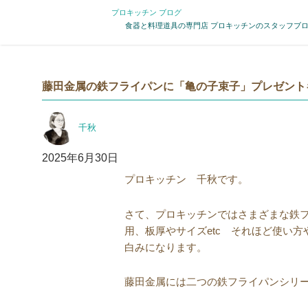
プロキッチン ブログ
食器と料理道具の専門店 プロキッチンのスタッフブ
藤田金属の鉄フライパンに「亀の子束子」プレゼント
投
千秋
稿
者
投
2025年6月30日
稿
プロキッチン 千秋です。
日:
さて、プロキッチンではさまざまな鉄
用、板厚やサイズetc それほど使い
白みになります。
藤田金属には二つの鉄フライパンシリ