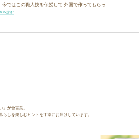
 今ではこの職人技を伝授して 外国で作ってもらっ
国産のざる、取り扱い始まります！”の
きを読む
い」が合言葉。
暮らしを楽しむヒントを丁寧にお届けしています。