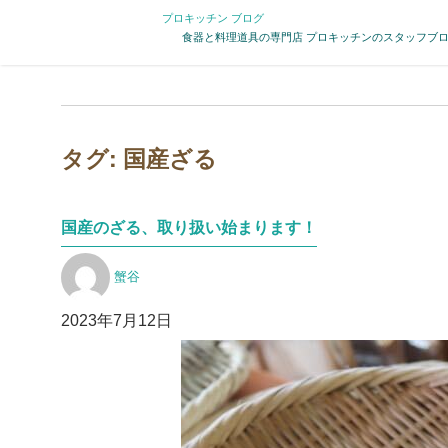
プロキッチン ブログ
食器と料理道具の専門店 プロキッチンのスタッフブ
タグ:
国産ざる
国産のざる、取り扱い始まります！
投
蟹谷
稿
者
投
2023年7月12日
稿
日: