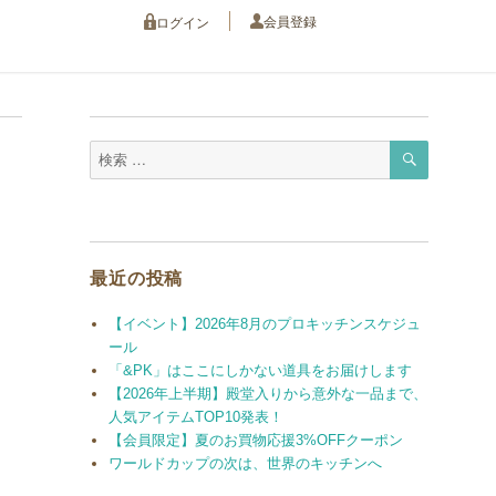
会員登録
ログイン
検
検
索
索
対
象:
最近の投稿
【イベント】2026年8月のプロキッチンスケジュ
ール
「&PK」はここにしかない道具をお届けします
【2026年上半期】殿堂入りから意外な一品まで、
人気アイテムTOP10発表！
【会員限定】夏のお買物応援3%OFFクーポン
ワールドカップの次は、世界のキッチンへ