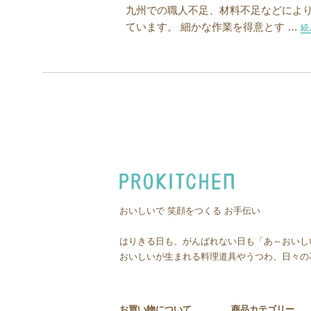
九州での職人不足、材料不足などにより
ています。 細かな作業を得意とす …
“
続
おいしいで 笑顔をつくる お手伝い
はりきる日も、がんばれない日も「あ～おいし
おいしいが生まれる料理道具やうつわ、日々の
お買い物について
商品カテゴリー