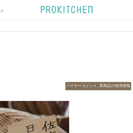
ログ
カ
バイヤーコメント
,
新商品の発売情報
テ
ゴ
リ
ー