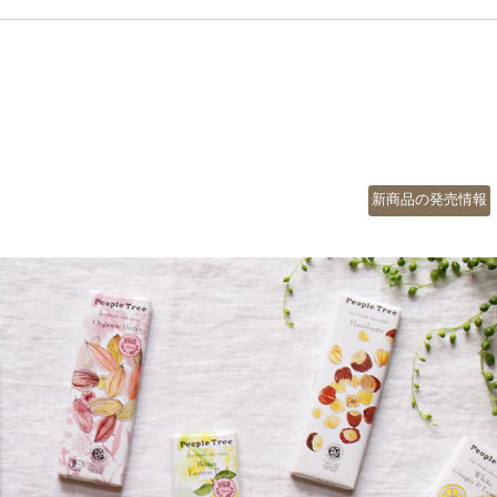
カ
新商品の発売情報
テ
ゴ
リ
ー