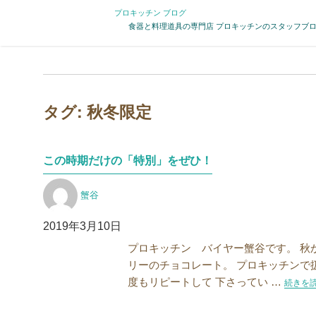
プロキッチン ブログ
食器と料理道具の専門店 プロキッチンのスタッフブ
タグ:
秋冬限定
この時期だけの「特別」をぜひ！
投
蟹谷
稿
者
投
2019年3月10日
稿
プロキッチン バイヤー蟹谷です。 秋
日:
リーのチョコレート。 プロキッチンで扱
度もリピートして 下さってい …
“この時
続きを