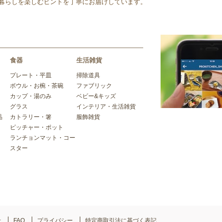
暮らしを楽しむヒントを丁寧にお届けしています。
食器
生活雑貨
プレート・平皿
掃除道具
ボウル・お椀・茶碗
ファブリック
カップ・湯のみ
ベビー&キッズ
グラス
インテリア・生活雑貨
品
カトラリー・箸
服飾雑貨
ピッチャー・ポット
ランチョンマット・コー
スター
せ
FAQ
プライバシー
特定商取引法に基づく表記