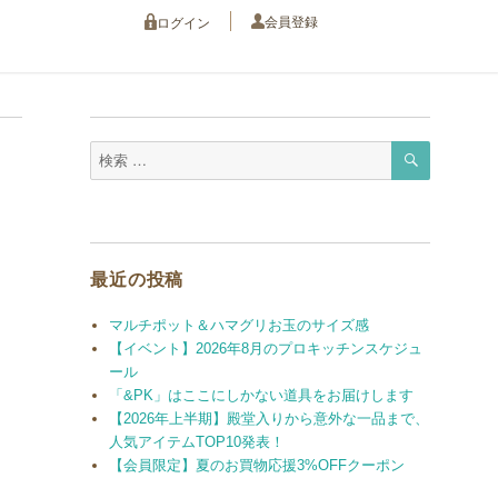
会員登録
ログイン
検
検
索
索
対
象:
最近の投稿
マルチポット＆ハマグリお玉のサイズ感
【イベント】2026年8月のプロキッチンスケジュ
ール
「&PK」はここにしかない道具をお届けします
【2026年上半期】殿堂入りから意外な一品まで、
人気アイテムTOP10発表！
【会員限定】夏のお買物応援3%OFFクーポン