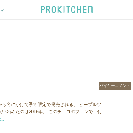
ログ
カ
バイヤーコメント
テ
ゴ
リ
から冬にかけて季節限定で発売される、 ピープルツ
ー
い始めたのは2016年。 このチョコのファンで、何
期だけの「特別」をぜひ！”の
読む