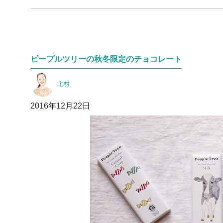
ピープルツリーの秋冬限定のチョコレート
投
北村
稿
者
投
2016年12月22日
稿
日: