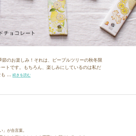
季節のお楽しみ！それは、ピープルツリーの秋冬限
レートです。もちろん、楽しみにしているのは私だ
も …
“ピープルツリーの秋冬限定のチョコレート”の
続きを読む
い」が合言葉。