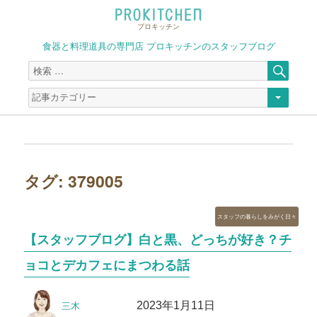
プロキッチン
食器と料理道具の専門店 プロキッチンのスタッフブログ
検
検
索
索
対
象:
タグ:
379005
カ
スタッフの暮らしをみがく日々
テ
【スタッフブログ】白と黒、どっちが好き？チ
ゴ
リ
ョコとデカフェにまつわる話
ー
投
投
2023年1月11日
三木
稿
稿