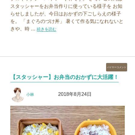
スタッシャーをお弁当作りに使っている様子を お知
らせしましたが、今日はおかずの下ごしらえの様子
を。 「まぐろのづけ丼」 暑くて作る気になれないと
きや、時 …
“【スタッシャー】夕飯の下ごしらえに！”の
続きを読む
カ
バイヤーコメント
テ
【スタッシャー】お弁当のおかずに大活躍！
ゴ
リ
投
投
ー
2018年8月24日
小林
稿
稿
者
日: