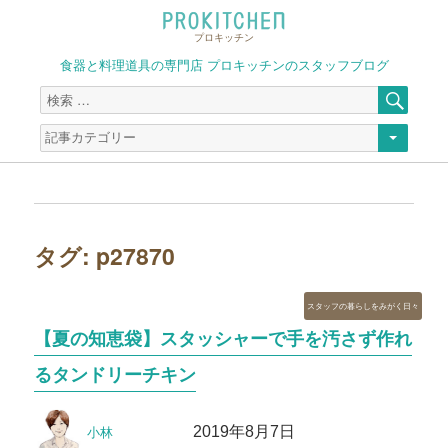
プロキッチン
食器と料理道具の専門店 プロキッチンのスタッフブログ
検
検
索
索
対
象:
タグ:
p27870
カ
スタッフの暮らしをみがく日々
テ
【夏の知恵袋】スタッシャーで手を汚さず作れ
ゴ
リ
るタンドリーチキン
ー
投
投
2019年8月7日
小林
稿
稿