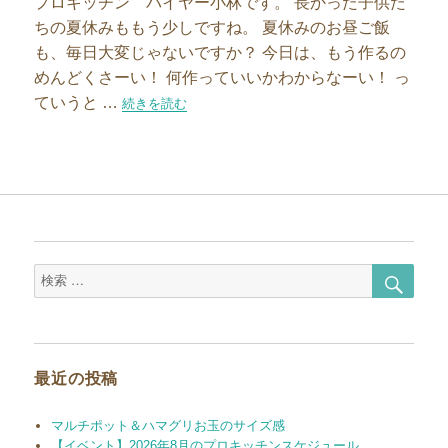
プロキッチン バイヤー小林です。 長かった子供た
ちの夏休みももう少しですね。 夏休みのお昼ご飯
も、毎日大変じゃないですか？ 今日は、もう作るの
めんどくさーい！ 何作っていいかわからなーい！ っ
ていうと …
“夏休みのお助けメニューのお助けグッズ！”の
続きを読む
検
検
索
索
対
象:
最近の投稿
マルチポット＆ハマグリお玉のサイズ感
【イベント】2026年8月のプロキッチンスケジュール