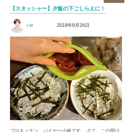
テ
【スタッシャー】夕飯の下ごしらえに！
ゴ
リ
投
投
ー
2018年8月26日
小林
稿
稿
者
日:
プロキッチン バイヤー小林です。 さて、この間は