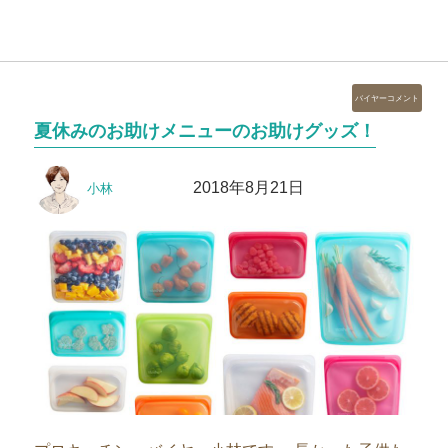
カ
バイヤーコメント
テ
夏休みのお助けメニューのお助けグッズ！
ゴ
リ
投
投
ー
2018年8月21日
小林
稿
稿
者
日: