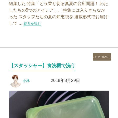
結集した 特集「どう乗り切る真夏の台所問題！ わた
したちの5つのアイデア」。 特集には入りきらなか
った スタッフたちの夏の知恵袋を 連載形式でお届け
して …
“【夏の知恵袋】スタッシャーで手を汚さず作れるタンドリー
続きを読む
カ
バイヤーコメント
テ
【スタッシャー】食洗機で洗う
ゴ
リ
投
投
ー
2018年8月29日
小林
稿
稿
者
日: