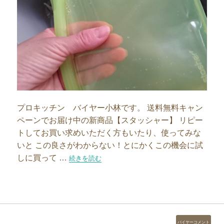
プロキッチン バイヤー小林です。 送料無料キャン
ペーンでお届け中の新商品【スタッシャー】 リピー
トしてお買い求めいただく方もいたり、使ってみな
いと この良さがわからない！とにかくこの機会に試
しに買って …
“【スタッシャー】食洗機で洗う”の
続きを読む
カ
バイヤーコメント