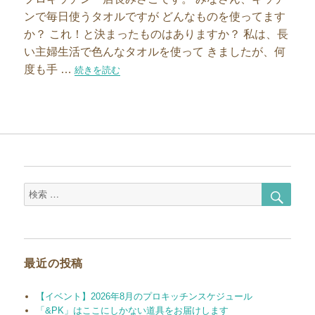
ンで毎日使うタオルですが どんなものを使ってます
か？ これ！と決まったものはありますか？ 私は、長
い主婦生活で色んなタオルを使って きましたが、何
度も手 …
“キッチンタオル迷子からさようなら”の
続きを読む
検
検
索
索
対
象:
最近の投稿
【イベント】2026年8月のプロキッチンスケジュール
「&PK」はここにしかない道具をお届けします