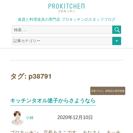
プロキッチン
食器と料理道具の専門店 プロキッチンのスタッフブログ
検
検
索
索
対
象:
タグ:
p38791
カ
,
店長ブログ
新商品の発売情報
テ
キッチンタオル迷子からさようなら
ゴ
リ
投
投
ー
2020年12月10日
小林
稿
稿
者
日:
プロキッチン 店長みさこです。 みなさん、キッチ