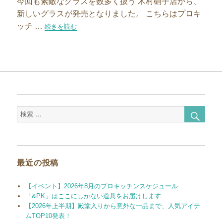
今回も素敵なグラスを数多く扱う 木村硝子店から、
新しいグラスが発売となりました。 こちらはプロキ
ッチ …
“スタッフのリクエストで選んだ素敵なグラス”の
続きを読む
検
検
索
索
対
象:
最近の投稿
【イベント】2026年8月のプロキッチンスケジュール
「&PK」はここにしかない道具をお届けします
【2026年上半期】殿堂入りから意外な一品まで、人気アイテ
ムTOP10発表！