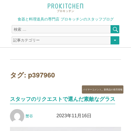
プロキッチン
食器と料理道具の専門店 プロキッチンのスタッフブログ
検
検
索
索
対
象:
タグ:
p397960
カ
,
バイヤーコメント
新商品の発売情報
テ
スタッフのリクエストで選んだ素敵なグラス
ゴ
リ
投
投
ー
2023年11月16日
蟹谷
稿
稿
者
日: