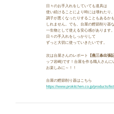
日々のお手入れをしていても道具は
使い続けることにより時には壊れたり
調子が悪くなったりすることもあるか
しれません。でも、台屋の鰹節削り器
一生物として使える安心感があります
日々の手入れをしっかりして
ずっと大切に使っていきたいです。
次は台屋さんのレポート
【燕三条出張
ッフ岩崎)です！台屋を作る職人さんに
お楽しみに～！！
台屋の鰹節削り器はこちら
https://www.prokitchen.co.jp/products/li