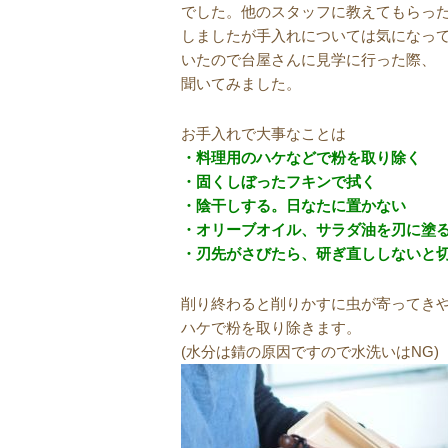
でした。他のスタッフに教えてもらっ
しましたが手入れについては気になっ
いたので台屋さんに見学に行った際、
聞いてみました。
お手入れで大事なことは
・料理用のハケなどで粉を取り除く
・固くしぼったフキンで拭く
・陰干しする。日なたに置かない
・オリーブオイル、サラダ油を刃に塗
・刃先がさびたら、研ぎ直ししないと
削り終わると削りかすに虫が寄ってき
ハケで粉を取り除きます。
(水分は錆の原因ですので水洗いはNG)