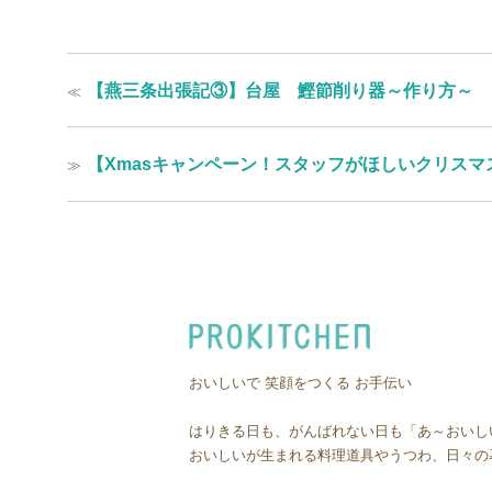
投
過
≪
【燕三条出張記③】台屋 鰹節削り器～作り方～
稿
去
の
ナ
投
次
≫
【Xmasキャンペーン！スタッフがほしいクリスマ
ビ
稿:
の
ゲ
投
稿:
ー
シ
ョ
ン
おいしいで 笑顔をつくる お手伝い
はりきる日も、がんばれない日も「あ～おいし
おいしいが生まれる料理道具やうつわ、日々の