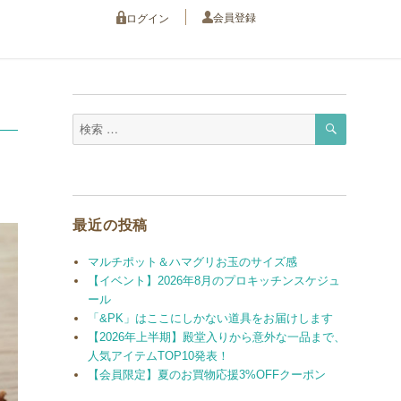
会員登録
ログイン
検
検
索
索
対
象:
最近の投稿
マルチポット＆ハマグリお玉のサイズ感
【イベント】2026年8月のプロキッチンスケジュ
ール
「&PK」はここにしかない道具をお届けします
【2026年上半期】殿堂入りから意外な一品まで、
人気アイテムTOP10発表！
【会員限定】夏のお買物応援3%OFFクーポン