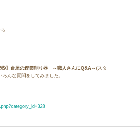
、
も
なら
。
記⑤】台屋の鰹節削り器 ～職人さんにQ&A～
(スタ
いろんな質問をしてみました。
st.php?category_id=328