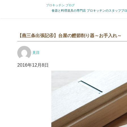
プロキッチン ブログ
食器と料理道具の専門店 プロキッチンのスタッフブ
【燕三条出張記④】台屋の鰹節削り器～お手入れ～
投
見目
稿
者
投
2016年12月8日
稿
日: