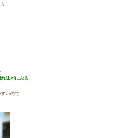
たり
て
る
切れ味がにぶる
やすいので