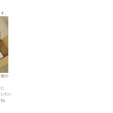
ます。
り状の
ぐに
らいたい
すね。