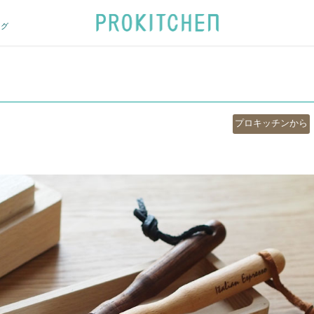
ログ
カ
プロキッチンから
テ
ゴ
リ
ー