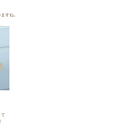
いますね。
して
理