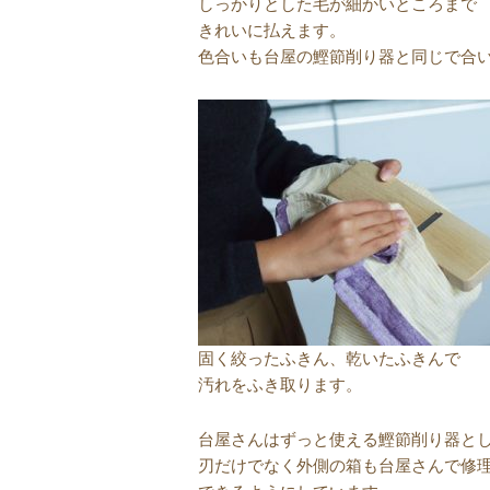
しっかりとした毛が細かいところまで
きれいに払えます。
色合いも台屋の鰹節削り器と同じで合
固く絞ったふきん、乾いたふきんで
汚れをふき取ります。
台屋さんはずっと使える鰹節削り器と
刃だけでなく外側の箱も台屋さんで修