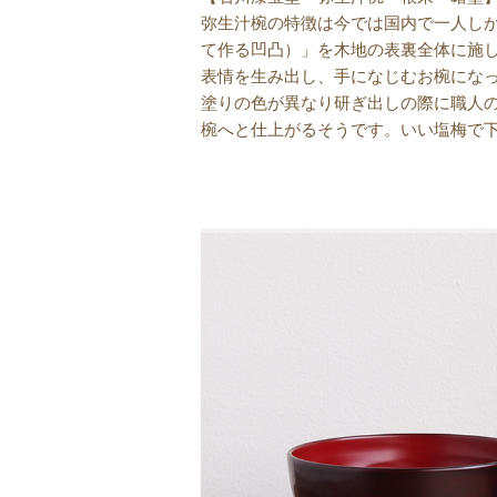
弥生汁椀の特徴は今では国内で一人し
て作る凹凸）」を木地の表裏全体に施
表情を生み出し、手になじむお椀にな
塗りの色が異なり研ぎ出しの際に職人
椀へと仕上がるそうです。いい塩梅で