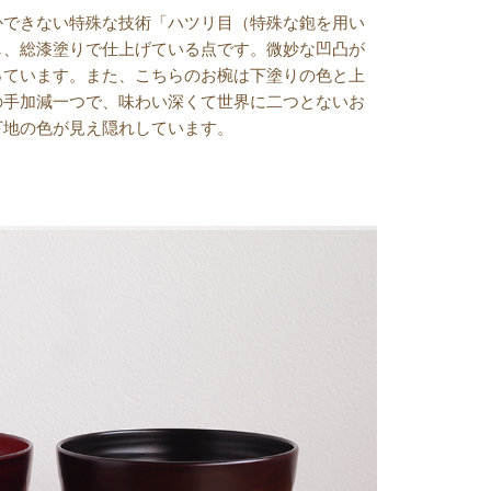
かできない特殊な技術「ハツリ目（特殊な鉋を用い
し、総漆塗りで仕上げている点です。微妙な凹凸が
っています。また、こちらのお椀は下塗りの色と上
の手加減一つで、味わい深くて世界に二つとないお
下地の色が見え隠れしています。