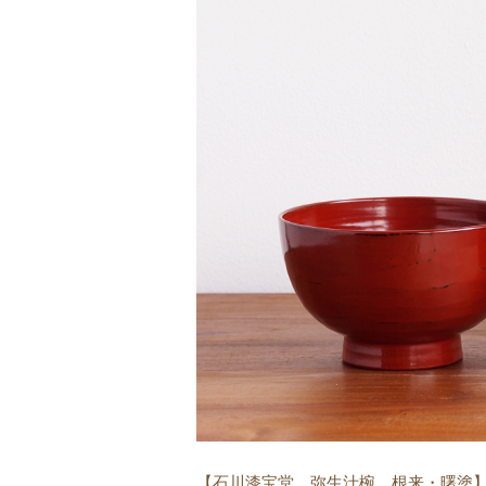
【石川漆宝堂 弥生汁椀 根来・曙塗