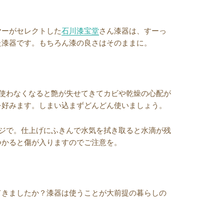
ヤーがセレクトした
石川漆宝堂
さん漆器は、すーっ
た漆器です。もちろん漆の良さはそのままに。
。使わなくなると艶が失せてきてカビや乾燥の心配が
を好みます。しまい込まずどんどん使いましょう。
ンジで。仕上げにふきんで水気を拭き取ると水滴が残
つかると傷が入りますのでご注意を。
てきましたか？漆器は使うことが大前提の暮らしの