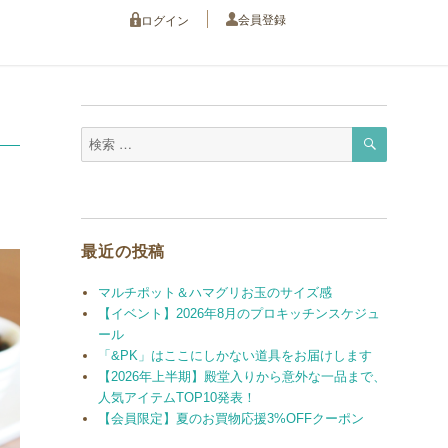
会員登録
ログイン
検
検
索
索
対
象:
最近の投稿
マルチポット＆ハマグリお玉のサイズ感
【イベント】2026年8月のプロキッチンスケジュ
ール
「&PK」はここにしかない道具をお届けします
【2026年上半期】殿堂入りから意外な一品まで、
人気アイテムTOP10発表！
【会員限定】夏のお買物応援3%OFFクーポン