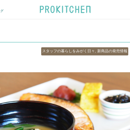
ログ
カ
スタッフの暮らしをみがく日々
,
新商品の発売情報
テ
ゴ
リ
ー