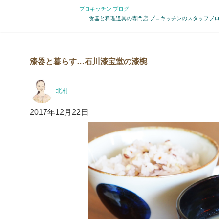
プロキッチン ブログ
食器と料理道具の専門店 プロキッチンのスタッフブ
漆器と暮らす…石川漆宝堂の漆椀
投
北村
稿
者
投
2017年12月22日
稿
日: