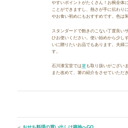
やすいポイントがたくさん！お椀全体
ことができますし、熱さが手に伝わり
やお食い初めにもおすすめです。色は
スタンダードで飽きのこない丁度良い
ひお使いください。使い始めから少し
いに贈りたいお品でもあります。夫婦
す。
石川漆宝堂では
箸
も取り扱いがござい
また改めて、箸の紹介をさせていただ
投
過
≪
おせち料理の買い出しは築地へGO