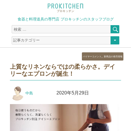
プロキッチン
食器と料理道具の専門店 プロキッチンのスタッフブログ
検
検
索
索
対
象:
カ
,
バイヤーコメント
新商品の発売情報
テ
上質なリネンならではの柔らかさ。デイ
ゴ
リーなエプロンが誕生！
リ
ー
投
投
2020年5月29日
中島
稿
稿
者
日: