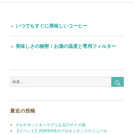
投
過
≪
いつでもすぐに美味しいコーヒー
稿
去
の
ナ
投
次
≫
美味しさの秘密！お湯の温度と専用フィルター
ビ
稿:
の
ゲ
投
稿:
ー
シ
検
検
ョ
索
索
対
ン
象:
最近の投稿
マルチポット＆ハマグリお玉のサイズ感
【イベント】2026年8月のプロキッチンスケジュール