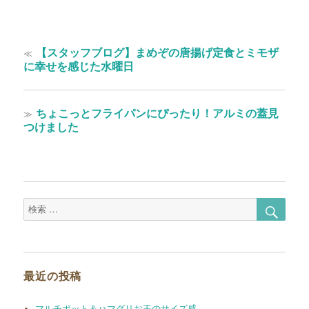
投
過
≪
【スタッフブログ】まめぞの唐揚げ定食とミモザ
稿
去
に幸せを感じた水曜日
の
ナ
投
ビ
稿:
次
≫
ちょこっとフライパンにぴったり！アルミの蓋見
ゲ
の
つけました
投
ー
稿:
シ
ョ
検
検
ン
索
索
対
象:
最近の投稿
マルチポット＆ハマグリお玉のサイズ感