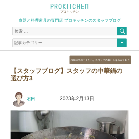
プロキッチン
食器と料理道具の専門店 プロキッチンのスタッフブログ
検
検
索
索
対
象:
カ
,
お客様サポートから
スタッフの暮らしをみがく日々
テ
【スタッフブログ】スタッフの中華鍋の
ゴ
選び方3
リ
ー
投
投
2023年2月13日
石田
稿
稿
者
日: