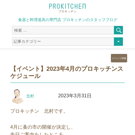
プロキッチン
食器と料理道具の専門店 プロキッチンのスタッフブログ
検
検
索
索
対
象:
カ
イベント情報
テ
【イベント】2023年4月のプロキッチンス
ゴ
ケジュール
リ
ー
投
投
2023年3月31日
北村
稿
稿
者
日:
プロキッチン 北村です。
4月に蚤の市の開催が決定し、
先日ご案内をしたところ