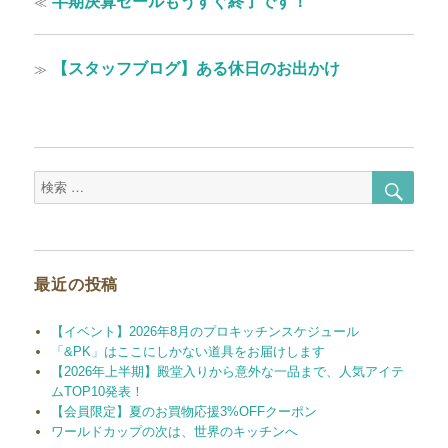
≪
半期決算セールもうすぐ終了です！
稿
去
の
ナ
投
次
≫
【スタッフブログ】ある休日のお出かけ
ビ
稿:
の
ゲ
投
稿:
ー
シ
検
検
ョ
索
索
対
ン
象:
最近の投稿
【イベント】2026年8月のプロキッチンスケジュール
「&PK」はここにしかない道具をお届けします
【2026年上半期】殿堂入りから意外な一品まで、人気アイテ
ムTOP10発表！
【会員限定】夏のお買物応援3%OFFクーポン
ワールドカップの次は、世界のキッチンへ