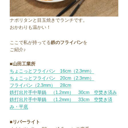
ナポリタンと目玉焼きでランチです。
おかわりも温かい！
ここで私が持ってる
鉄のフライパン
を
ご紹介♪
■山田工業所
ちょこっとフライパン 16cm（2.3mm）
ちょこっとフライパン 20cm（2.3mm）
フライパン（2.3mm） 28cm
鉄打出片手中華鍋 （1.2mm） 30cm 空焚き済み
鉄打出片手中華鍋 （1.2mm） 33cm 空焚き済
み・平底
■
リバーライト