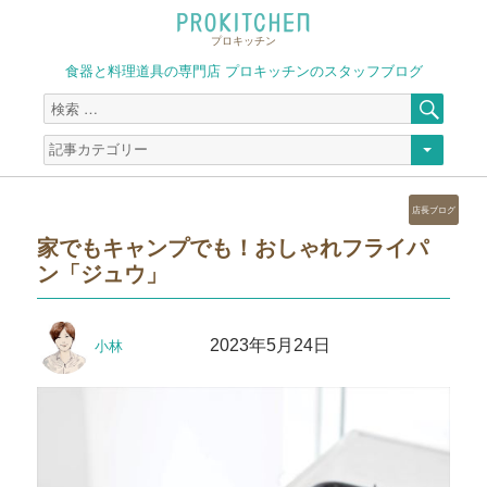
プロキッチン
食器と料理道具の専門店 プロキッチンのスタッフブログ
検
検
索
索
対
象:
カ
店長ブログ
テ
家でもキャンプでも！おしゃれフライパ
ゴ
ン「ジュウ」
リ
ー
投
投
2023年5月24日
小林
稿
稿
者
日: