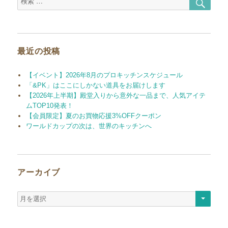
索
索
ン
対
象:
最近の投稿
【イベント】2026年8月のプロキッチンスケジュール
「&PK」はここにしかない道具をお届けします
【2026年上半期】殿堂入りから意外な一品まで、人気アイテ
ムTOP10発表！
【会員限定】夏のお買物応援3%OFFクーポン
ワールドカップの次は、世界のキッチンへ
アーカイブ
ア
ー
カ
イ