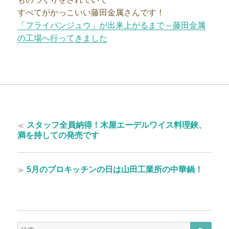
すべてがかっこいい藤田金属さんです！
「フライパンジュウ」が出来上がるまで～藤田金属
の工場へ行ってきました
投
過
≪
スタッフ全員納得！木屋エーデルワイス料理鋏、
稿
去
満を持しての発売です
の
ナ
投
ビ
稿:
次
≫
5月のプロキッチンの日は山田工業所の中華鍋！
ゲ
の
投
ー
稿:
シ
ョ
検
検