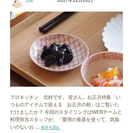
2017年12月20日
北村
稿
稿
者
日:
プロキッチン 北村です。 皆さん、お正月特集「い
つものアイテムで迎える お正月の朝」はご覧いた
だけましたか？ 今回のスタイリングはWEBチームと
料理担当スタッフが、「愛用の食器を使って、気負
いのないお …
“おせち料理の買い出しは築地へGO”の
続きを読む