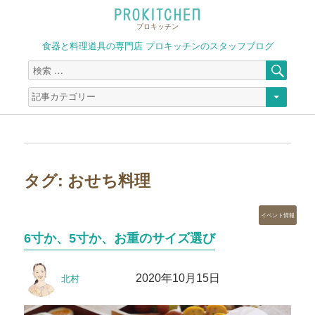
プロキッチン
食器と料理道具の専門店 プロキッチンのスタッフブログ
検
検
索
索
対
象:
タグ:
おせち料理
カ
イベント情報
テ
6寸か、5寸か、お重のサイズ選び
ゴ
リ
投
投
ー
2020年10月15日
北村
稿
稿
者
日: