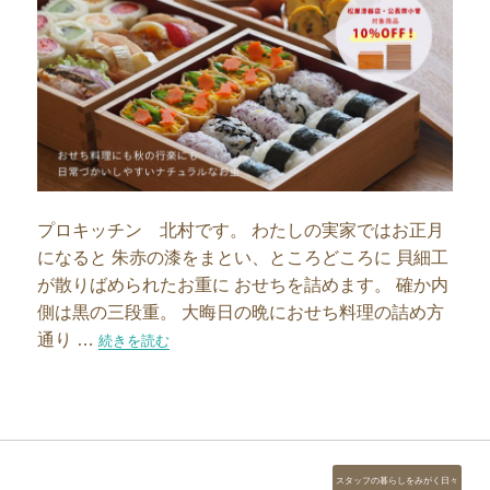
プロキッチン 北村です。 わたしの実家ではお正月
になると 朱赤の漆をまとい、ところどころに 貝細工
が散りばめられたお重に おせちを詰めます。 確か内
側は黒の三段重。 大晦日の晩におせち料理の詰め方
通り …
“6寸か、5寸か、お重のサイズ選び”の
続きを読む
カ
スタッフの暮らしをみがく日々