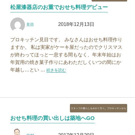
テ
松屋漆器店のお重でおせち料理デビュー
ゴ
リ
投
投
ー
2018年12月13日
見目
稿
稿
者
日:
プロキッチン見目です。 みなさんはおせち料理作り
ますか。 私は実家がケーキ屋だったのでクリスマス
が終わってほっと一息する間もなく、年末年始はお
年賀用の焼き菓子作りにあわただしくいつの間にか
年越し…とい …
“松屋漆器店のお重でおせち料理デビュー”の
続きを読む
カ
,
スタッフの暮らしをみがく日々
プロキッチンから
テ
おせち料理の買い出しは築地へGO
ゴ
リ
投
投
ー