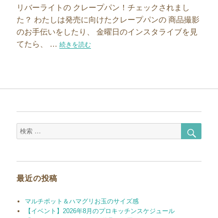
リバーライトの クレープパン！チェックされまし
た？ わたしは発売に向けたクレープパンの 商品撮影
のお手伝いをしたり、 金曜日のインスタライブを見
てたら、 …
“【スタッフブログ】作る以外の選択肢なし！週末ブラン
続きを読む
検
検
索
索
対
象:
最近の投稿
マルチポット＆ハマグリお玉のサイズ感
【イベント】2026年8月のプロキッチンスケジュール