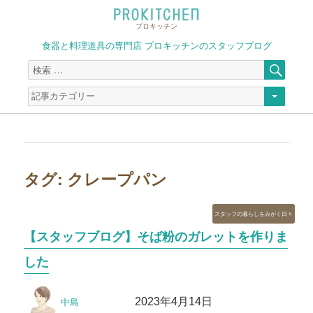
プロキッチン
食器と料理道具の専門店 プロキッチンのスタッフブログ
検
検
索
索
対
象:
タグ:
クレープパン
カ
スタッフの暮らしをみがく日々
テ
【スタッフブログ】そば粉のガレットを作りま
ゴ
リ
した
ー
投
投
2023年4月14日
中島
稿
稿