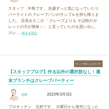
者
日:
スタッフ 中島です。 先週ずっと気になっていたリ
バーライトの クレープパンのサンプルを持ち帰りま
した。 店長みさこが 「クレープよりも そば粉のガ
レットの方が簡単～」 と言っていたのを思い出し、
クレ …
“【スタッフブログ】そば粉のガレットを作りました”の
続きを読む
カ
スタッフの暮らしをみがく日々
テ
【スタッフブログ】作る以外の選択肢なし！週
ゴ
リ
末ブランチはクレープパーティー
ー
投
投
2023年3月3日
北村
稿
稿
者
日:
プロキッチン 北村です。 火曜日から発売になった