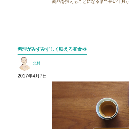
商品を扱えることになるまで長い年月が
料理がみずみずしく映える和食器
投
北村
稿
者
投
2017年4月7日
稿
日: