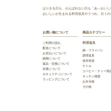
はりきる日も、がんばれない日も「あ～おいし
おいしいが生まれる料理道具やうつわ、日々の
お買い物について
商品カテゴリー
料理道具
ご利用の流れ
配送について
鍋・フライパン
お支払いについて
調理道具
納期について
保存容器
返品・交換について
ケトル
在庫について
コーヒー・ティー用
セキュリティについて
キッチン雑貨
ラッピングについて
お弁当箱
その他