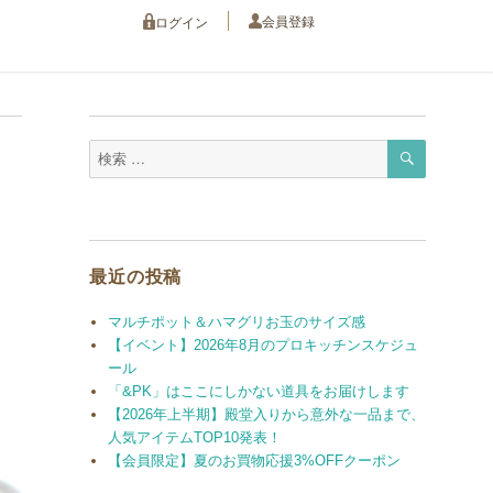
会員登録
ログイン
検
検
索
索
対
象:
最近の投稿
マルチポット＆ハマグリお玉のサイズ感
【イベント】2026年8月のプロキッチンスケジュ
ール
「&PK」はここにしかない道具をお届けします
【2026年上半期】殿堂入りから意外な一品まで、
人気アイテムTOP10発表！
【会員限定】夏のお買物応援3%OFFクーポン