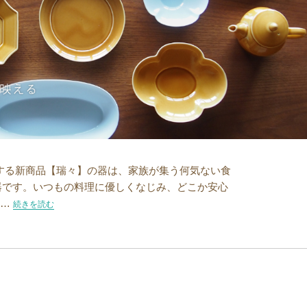
する新商品【瑞々】の器は、家族が集う何気ない食
器です。いつもの料理に優しくなじみ、どこか安心
 …
“料理がみずみずしく映える和食器”の
続きを読む