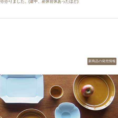
かかりました。(途中、産休育休あったほど)
カ
新商品の発売情報
テ
ゴ
リ
ー