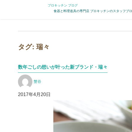
プロキッチン ブログ
食器と料理道具の専門店 プロキッチンのスタッフブ
タグ:
瑞々
数年ごしの想いが叶った新ブランド・瑞々
投
蟹谷
稿
者
投
2017年4月20日
稿
日: