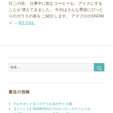
日この頃。 仕事中に飲むコーヒーも、アイスにする
ことが 増えてきました。 今日はそんな季節にぴった
りのガラスの器を ご紹介します。 アマブロのSNOW
シ …
“もう悩まない。おやつ時間はアマブロのSNOWシリーズで決まり
続きを読む
検
検
索
索
対
象:
最近の投稿
マルチポット＆ハマグリお玉のサイズ感
【イベント】2026年8月のプロキッチンスケジュール