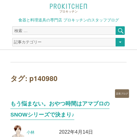
プロキッチン
食器と料理道具の専門店 プロキッチンのスタッフブログ
検
検
索
索
対
象:
タグ:
p140980
カ
店長ブログ
テ
もう悩まない。おやつ時間はアマブロの
ゴ
リ
SNOWシリーズで決まり♪
ー
投
投
2022年4月14日
小林
稿
稿