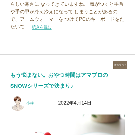
らしい寒さに なってきていますね。 気がつくと手首
や手の甲が冷え冷えになって しまうことがあるの
で、アームウォーマーを つけてPCのキーボードをた
たいて …
“【スタッフブログ】温活に欠かせない黒糖しょうが紅茶”
続きを読む
カ
店長ブログ
テ
もう悩まない。おやつ時間はアマブロの
ゴ
リ
SNOWシリーズで決まり♪
ー
投
投
2022年4月14日
小林
稿
稿
者
日: