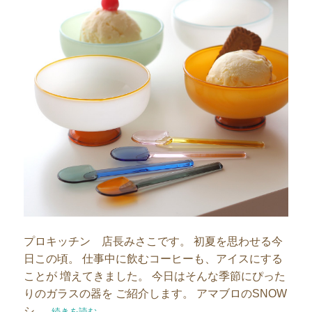
プロキッチン 店長みさこです。 初夏を思わせる今
日この頃。 仕事中に飲むコーヒーも、アイスにする
ことが 増えてきました。 今日はそんな季節にぴった
りのガラスの器を ご紹介します。 アマブロのSNOW
シ …
“もう悩まない。おやつ時間はアマブロのSNOWシリーズで決まり
続きを読む