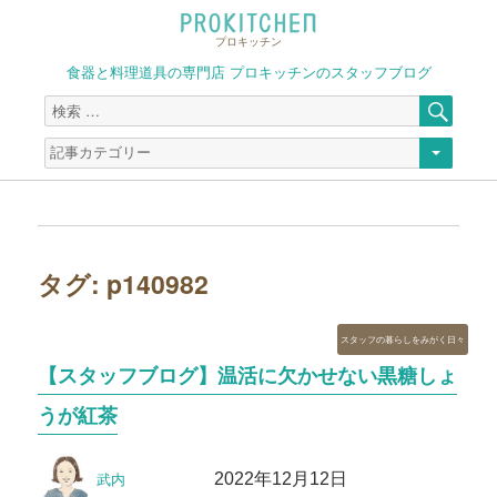
プロキッチン
食器と料理道具の専門店 プロキッチンのスタッフブログ
検
検
索
索
対
象:
タグ:
p140982
カ
スタッフの暮らしをみがく日々
テ
【スタッフブログ】温活に欠かせない黒糖しょ
ゴ
リ
うが紅茶
ー
投
投
2022年12月12日
武内
稿
稿