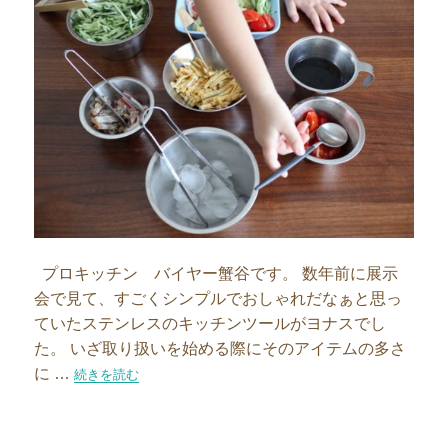
プロキッチン バイヤー蟹谷です。 数年前に展示
会で見て、すごくシンプルでおしゃれだなぁと思っ
ていたステンレスのキッチンツールがヨナスでし
た。 いざ取り扱いを始める際にそのアイテムの多さ
に …
“ヨナスはセット使いがおすすめです”の
続きを読む