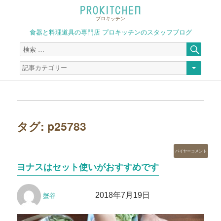
プロキッチン
食器と料理道具の専門店 プロキッチンのスタッフブログ
検
検
索
索
対
象:
タグ:
p25783
カ
バイヤーコメント
テ
ヨナスはセット使いがおすすめです
ゴ
リ
投
投
ー
2018年7月19日
蟹谷
稿
稿
者
日: