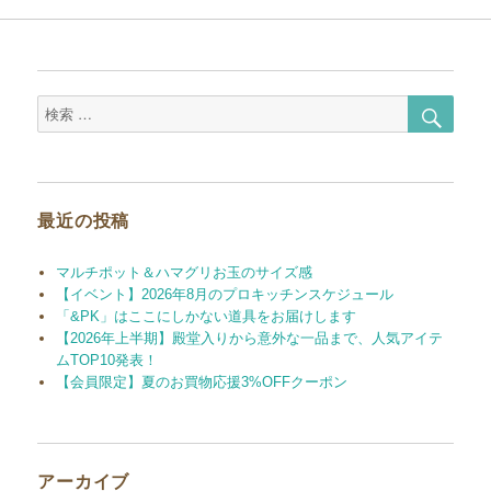
検
検
索
索
対
象:
最近の投稿
マルチポット＆ハマグリお玉のサイズ感
【イベント】2026年8月のプロキッチンスケジュール
「&PK」はここにしかない道具をお届けします
【2026年上半期】殿堂入りから意外な一品まで、人気アイテ
ムTOP10発表！
【会員限定】夏のお買物応援3%OFFクーポン
アーカイブ