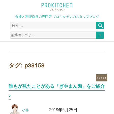
プロキッチン
食器と料理道具の専門店 プロキッチンのスタッフブログ
検
検
索
索
対
象:
タグ:
p38158
カ
店長ブログ
テ
誰もが見たことがある「ぎやまん陶」をご紹介
ゴ
リ
♪
ー
投
投
2019年6月25日
小林
稿
稿