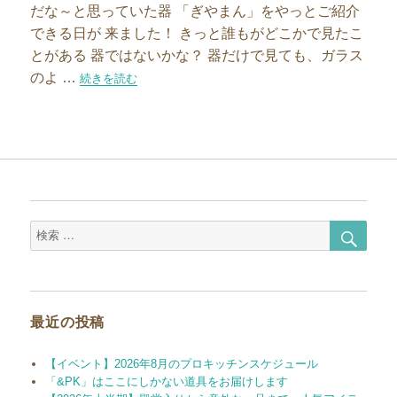
だな～と思っていた器 「ぎやまん」をやっとご紹介
できる日が 来ました！ きっと誰もがどこかで見たこ
とがある 器ではないかな？ 器だけで見ても、ガラス
のよ …
“誰もが見たことがある「ぎやまん陶」をご紹介♪”の
続きを読む
検
検
索
索
対
象:
最近の投稿
【イベント】2026年8月のプロキッチンスケジュール
「&PK」はここにしかない道具をお届けします