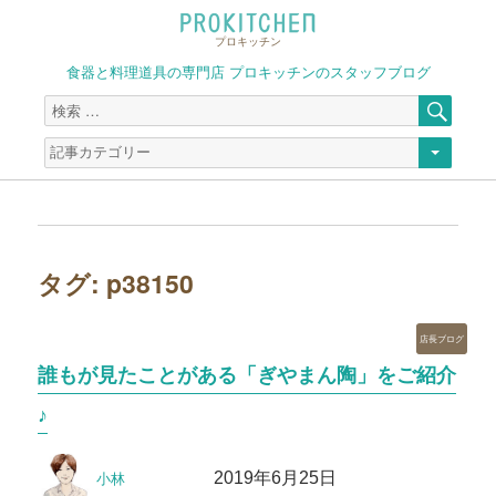
プロキッチン
食器と料理道具の専門店 プロキッチンのスタッフブログ
検
検
索
索
対
象:
タグ:
p38150
カ
店長ブログ
テ
誰もが見たことがある「ぎやまん陶」をご紹介
ゴ
リ
♪
ー
投
投
2019年6月25日
小林
稿
稿