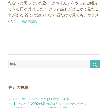
だな～と思っていた器 「ぎやまん」をやっとご紹介
できる日が 来ました！ きっと誰もがどこかで見たこ
とがある 器ではないかな？ 器だけで見ても、ガラス
のよ …
“誰もが見たことがある「ぎやまん陶」をご紹介♪”の
続きを読む
検
検
索
索
対
象:
最近の投稿
マルチポット＆ハマグリお玉のサイズ感
【イベント】2026年8月のプロキッチンスケジュール