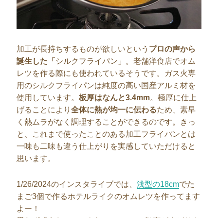
加工が長持ちするものが欲しいという
プロの声から
誕生した「
シルクフライパン」。老舗洋食店でオム
レツを作る際にも使われているそうです。ガス火専
用のシルクフライパンは純度の高い国産アルミ材を
使用しています。
板厚はなんと3.4mm
。極厚に仕上
げることにより
全体に熱が均一に伝わる
ため、素早
く熱ムラがなく調理することができるのです。きっ
と、これまで使ったことのある加工フライパンとは
一味も二味も違う仕上がりを実感していただけると
思います。
1/26/2024のインスタライブでは、
浅型の18cm
でた
まご3個で作るホテルライクのオムレツを作ってます
よー！