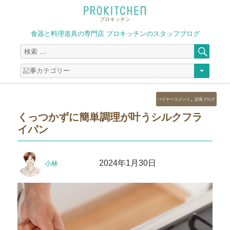
プロキッチン
食器と料理道具の専門店 プロキッチンのスタッフブログ
検
検
索
索
対
象:
カ
,
バイヤーコメント
店長ブログ
テ
くっつかずに簡単調理が叶うシルクフラ
ゴ
イパン
リ
ー
投
投
2024年1月30日
小林
稿
稿
者
日: