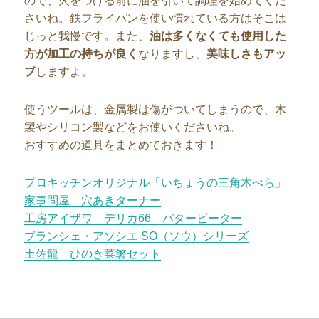
ので、火をつける前に油を引いて調理を始めてくだ
さいね。鉄フライパンを使い慣れている方はそこは
じっと我慢です。また、
油は多くなくても使用した
方が加工の持ちが良く
なりますし、
美味し
さもアッ
プ
しますよ。
使うツールは、金属製は傷がついてしまうので、木
製やシリコン製などをお使いくださいね。
おすすめの道具をまとめておきます！
プロキッチンオリジナル「いちょうの三角木べら」
家事問屋 穴あきターナー
工房アイザワ デリカ66 バタービーター
ブランシェ・アソシエ SO（ソウ）シリーズ
土佐龍 ひのき菜箸セット