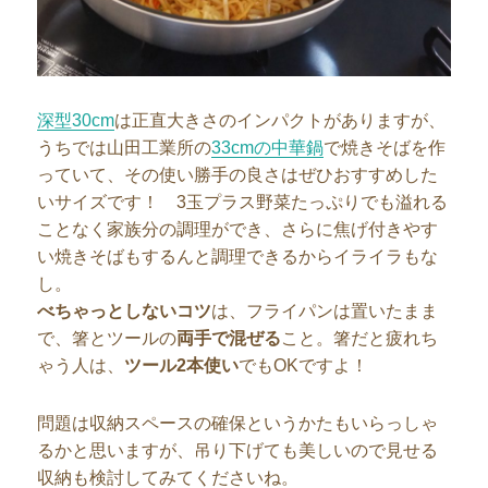
深型30cm
は正直大きさのインパクトがありますが、
うちでは山田工業所の
33cmの中華鍋
で焼きそばを作
っていて、その使い勝手の良さはぜひおすすめした
いサイズです！ 3玉プラス野菜たっぷりでも溢れる
ことなく家族分の調理ができ、さらに焦げ付きやす
い焼きそばもするんと調理できるからイライラもな
し。
べちゃっとしないコツ
は、フライパンは置いたまま
で、箸とツールの
両手で混ぜる
こと。箸だと疲れち
ゃう人は、
ツール2本使い
でもOKですよ！
問題は収納スペースの確保というかたもいらっしゃ
るかと思いますが、吊り下げても美しいので見せる
収納も検討してみてくださいね。