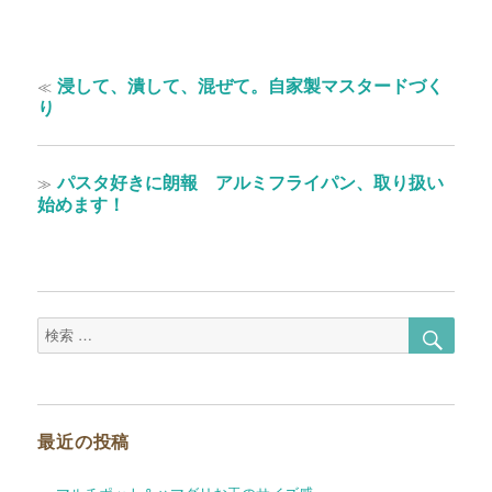
投
過
≪
浸して、潰して、混ぜて。自家製マスタードづく
稿
去
り
の
ナ
投
ビ
稿:
次
≫
パスタ好きに朗報 アルミフライパン、取り扱い
ゲ
の
始めます！
投
ー
稿:
シ
ョ
検
検
ン
索
索
対
象:
最近の投稿