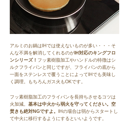
アルミのお鍋はIHでは使えないものが多い・・・そ
んな不満を解消してくれるのが
IH対応のキングフロ
ンシリーズ！
フッ素樹脂加工やハンドルの特徴はシ
ルクフライパンと同じですが、フライパンの底から
一面をステンレスで覆うことによってIHでも美味し
く調理。もちろんガス火もOKです。
フッ素樹脂加工のフライパンを長持ちさせるコツは
火加減。
基本は中火から弱火を守ってください。空
焚きも絶対NGですよ。
IHの場合は弱からスタートし
て中火に移行するようにするといいようです。