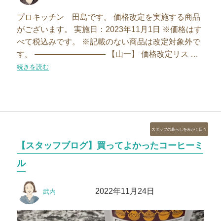
者
日:
プロキッチン 田島です。 価格改定を実施する商品
がございます。 実施日：2023年11月1日 ※価格はす
べて税込みです。 ※記載のない商品は改定対象外で
す。 ————————— 【山一】 価格改定リス …
“【11月1日価格改定のお知らせ】これからの季節、欲しいのは「せいろ
続きを読む
カ
スタッフの暮らしをみがく日々
テ
【スタッフブログ】買ってよかったコーヒーミ
ゴ
リ
ル
ー
投
投
2022年11月24日
武内
稿
稿
者
日: