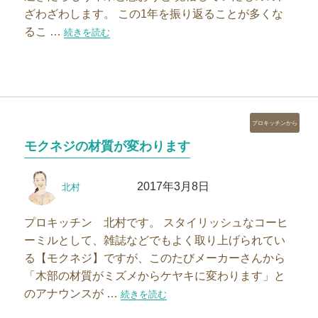
ざわざわします。 この1年を振り返ることが多くな
るこ …
“【スタッフブログ】買ってよかったコーヒーミル”の
続きを読む
カ
プロキッチンから
テ
モクネジの材質が変わります
ゴ
リ
投
投
ー
2017年3月8日
北村
稿
稿
者
日:
プロキッチン 北村です。 スタイリッシュなコーヒ
ーミルとして、雑誌などでもよく取り上げられてい
る【モクネジ】ですが、このたびメーカーさんから
「木部の材質がミズメからケヤキに変わります」と
のアナウンスが …
“モクネジの材質が変わります”の
続きを読む