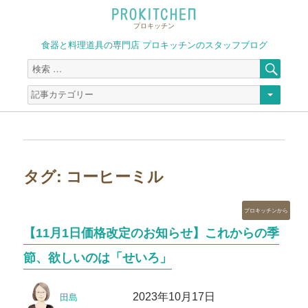
プロキッチン
食器と料理道具の専門店 プロキッチンのスタッフブログ
検
検
索
索
対
象:
タグ:
コーヒーミル
カ
プロキッチンから
テ
【11月1日価格改定のお知らせ】これからの季
ゴ
リ
節、欲しいのは「せいろ」
ー
投
投
2023年10月17日
田島
稿
稿