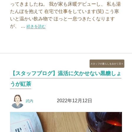
ってきましたね。 我が家も床暖デビューし、 私も湯
たんぽを抱えて 在宅で仕事をしています(笑) こう寒
いと温かい飲み物で ほっと一息つきたくなります
が、 …
“温かい紅茶とケーキでおうちティータイムを楽しみませんか
続きを読む
カ
スタッフの暮らしをみがく日々
テ
【スタッフブログ】温活に欠かせない黒糖しょ
ゴ
リ
うが紅茶
ー
投
投
2022年12月12日
武内
稿
稿
者
日: