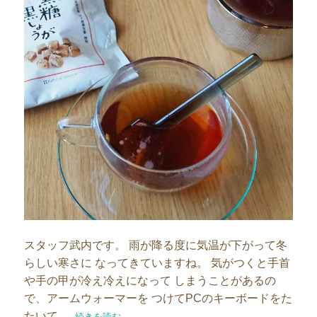
スタッフ武内です。 雨が降る度に気温が下がって冬
らしい寒さに なってきていますね。 気がつくと手首
や手の甲が冷え冷えになって しまうことがあるの
で、アームウォーマーを つけてPCのキーボードをた
たいて …
“【スタッフブログ】温活に欠かせない黒糖しょうが紅茶”
続きを読む