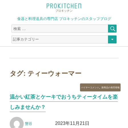
プロキッチン
食器と料理道具の専門店 プロキッチンのスタッフブログ
検
検
索
索
対
象:
タグ:
ティーウォーマー
カ
,
バイヤーコメント
新商品の発売情報
テ
温かい紅茶とケーキでおうちティータイムを楽
ゴ
リ
しみませんか？
ー
投
投
2023年11月21日
蟹谷
稿
稿