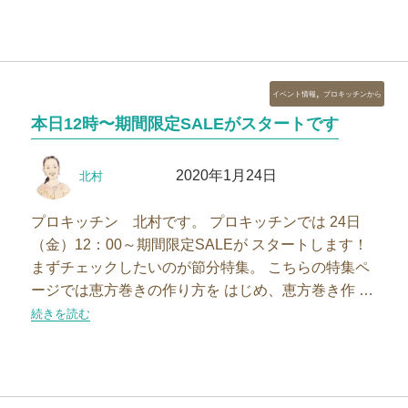
カ
,
イベント情報
プロキッチンから
テ
本日12時〜期間限定SALEがスタートです
ゴ
リ
投
投
ー
2020年1月24日
北村
稿
稿
者
日:
プロキッチン 北村です。 プロキッチンでは 24日
（金）12：00～期間限定SALEが スタートします！
まずチェックしたいのが節分特集。 こちらの特集ペ
ージでは恵方巻きの作り方を はじめ、恵方巻き作 …
“本日12時〜期間限定SALEがスタートです”の
続きを読む