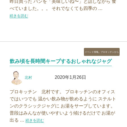
昨日買った パンを「美味しいね〜」と話しながら 食
べていました。。。 それでなくても四季の …
“今年の節分は2月2日！恵方巻きは手作りで”の
続きを読む
カ
,
イベント情報
プロキッチンから
テ
飲み頃を長時間キープするおしゃれなジャグ
ゴ
リ
投
投
ー
2020年1月26日
北村
稿
稿
者
日:
プロキッチン 北村です。 プロキッチンのオフィス
ではいつでも 温かい飲み物が飲めるように ステルト
ンのクラシックジャグに お湯をサーブしています。
普段はみんなが使いやすいよう傾けるだけで お湯が
出る …
“飲み頃を長時間キープするおしゃれなジャグ”の
続きを読む