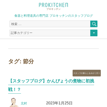
プロキッチン
食器と料理道具の専門店 プロキッチンのスタッフブログ
検
検
索
索
対
象:
タグ:
節分
カ
スタッフの暮らしをみがく日々
テ
【スタッフブログ】かんぴょうの煮物に初挑
ゴ
リ
戦！？
ー
投
投
2023年1月25日
北村
稿
稿