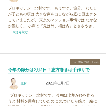
者
日:
プロキッチン 北村です。 もうすぐ、節分。 わたし
が子どもの頃は 大きな声を出しながら庭に 豆まきを
していましたが、 東京のマンション事情では なかな
か難しく。 小声で『鬼は外、福は内』とささやき、
…
“【スタッフブログ】かんぴょうの煮物に初挑戦！？”の
続きを読む
カ
,
イベント情報
プロキッチンから
テ
今年の節分は2月2日！恵方巻きは手作りで
ゴ
リ
投
投
ー
2021年1月7日
北村
稿
稿
者
日:
プロキッチン 北村です。 今朝は七草がゆを作ろ
うと 材料を用意していたのに 気づいたら娘と一緒に