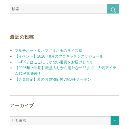
検
検
索
索
対
象:
最近の投稿
マルチポット＆ハマグリお玉のサイズ感
【イベント】2026年8月のプロキッチンスケジュール
「&PK」はここにしかない道具をお届けします
【2026年上半期】殿堂入りから意外な一品まで、人気アイテ
ムTOP10発表！
【会員限定】夏のお買物応援3%OFFクーポン
アーカイブ
ア
ー