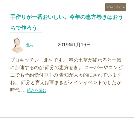
カ
プロキッチンから
テ
手作りが一番おいしい。今年の恵方巻きはおう
ゴ
リ
ちで作ろう。
ー
投
投
2019年1月16日
北村
稿
稿
者
日:
プロキッチン 北村です。 春の七草が終わると一気
に加速するのが 節分の恵方巻き。 スーパーやコンビ
ニでも予約受付中！の 告知が大々的にされています
ね。 節分と言えば豆まきがメインイベントでしたが
時代 …
“手作りが一番おいしい。今年の恵方巻きはおうちで作ろう。
続きを読む