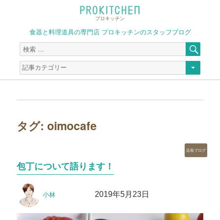
プロキッチン
食器と料理道具の専門店 プロキッチンのスタッフブログ
検
検
索
索
対
象:
タグ:
oimocafe
カ
店長ブログ
テ
包丁について語ります！
ゴ
リ
投
投
ー
2019年5月23日
小林
稿
稿
者
日: