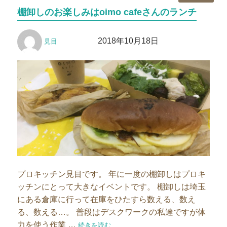
テ
棚卸しのお楽しみはoimo cafeさんのランチ
ゴ
リ
投
投
ー
2018年10月18日
見目
稿
稿
者
日:
プロキッチン見目です。 年に一度の棚卸しはプロキ
ッチンにとって大きなイベントです。 棚卸しは埼玉
にある倉庫に行って在庫をひたすら数える、数え
る、数える…。 普段はデスクワークの私達ですが体
力を使う作業 …
“棚卸しのお楽しみはoimo cafeさんのランチ”の
続きを読む