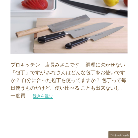
プロキッチン 店長みさこです。 調理に欠かせない
「包丁」ですが みなさんはどんな包丁をお使いです
か？ 自分に合った包丁を使ってますか？ 包丁って毎
日使うものだけど、使い比べる ことも出来ないし、
一度買 …
“包丁について語ります！”の
続きを読む
カ
プロキッチンから