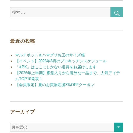
検
検
索
索
対
象:
最近の投稿
マルチポット＆ハマグリお玉のサイズ感
【イベント】2026年8月のプロキッチンスケジュール
「&PK」はここにしかない道具をお届けします
【2026年上半期】殿堂入りから意外な一品まで、人気アイテ
ムTOP10発表！
【会員限定】夏のお買物応援3%OFFクーポン
アーカイブ
ア
ー