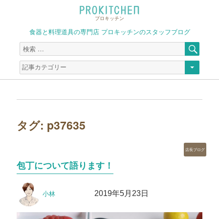
プロキッチン
食器と料理道具の専門店 プロキッチンのスタッフブログ
検
検
索
索
対
象:
タグ:
p37635
カ
店長ブログ
テ
包丁について語ります！
ゴ
リ
投
投
ー
2019年5月23日
小林
稿
稿
者
日: